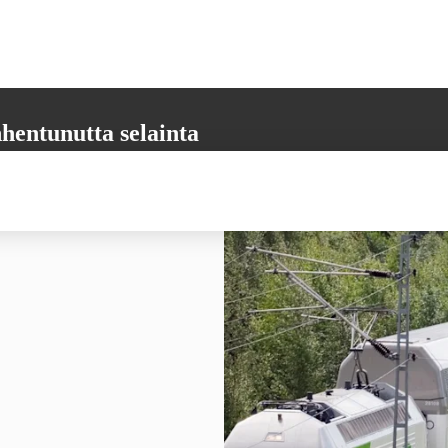
hentunutta selainta
aikkia tarvittavia toimintoja. Päivitäthän selaimesi uusimpaan versioon,
 varmistamiseksi.