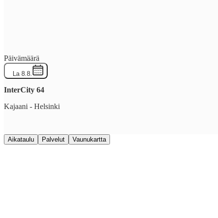
Päivämäärä
La 8.8.
InterCity
64
Kajaani
-
Helsinki
Aikataulu
Palvelut
Vaunukartta