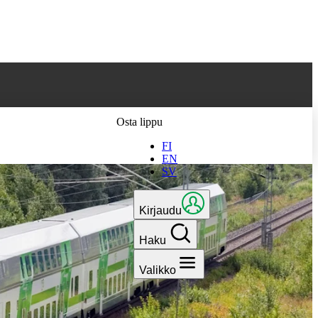
 parhaan
Osta lippu
FI
EN
SV
Kirjaudu
Haku
Valikko