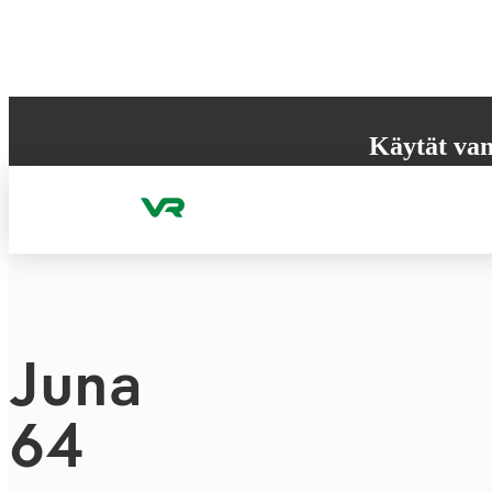
Hyppää sisältöön
Käytät van
Selaimesi ei tue k
käyttökokemuksen
Juna
64