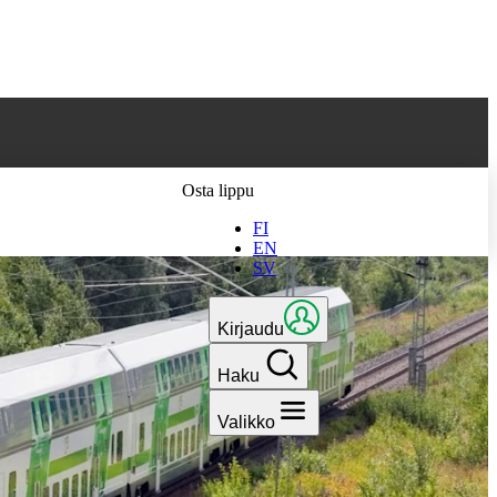
 parhaan
Osta lippu
FI
EN
SV
Kirjaudu
Haku
Valikko