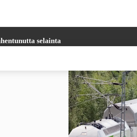
hentunutta selainta
aikkia tarvittavia toimintoja. Päivitäthän selaimesi uusimpaan versioon,
 varmistamiseksi.