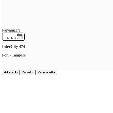
Päivämäärä
To 6.8.
InterCity
474
Pori
-
Tampere
Aikataulu
Palvelut
Vaunukartta