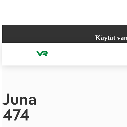
Hyppää sisältöön
Käytät van
Selaimesi ei tue k
käyttökokemuksen
Juna
474