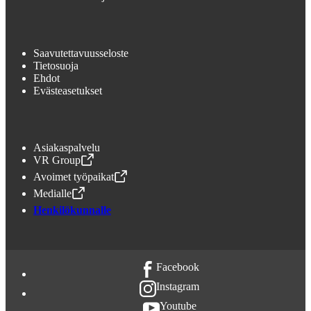
Saavutettavuusseloste
Tietosuoja
Ehdot
Evästeasetukset
Asiakaspalvelu
VR Group
,
Avataan uudessa välilehdessä
Avoimet työpaikat
,
Avataan uudessa välilehdessä
Medialle
,
Avataan uudessa välilehdessä
Henkilökunnalle
Facebook
Instagram
Youtube