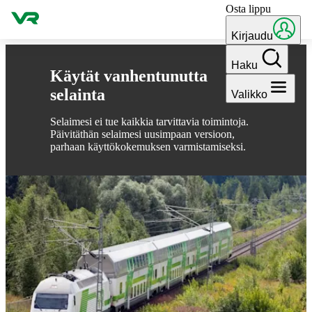
Osta lippu
Hyppää sisältöön
Kirjaudu
Haku
Käytät vanhentunutta
selainta
Valikko
Selaimesi ei tue kaikkia tarvittavia toimintoja.
Päivitäthän selaimesi uusimpaan versioon,
parhaan käyttökokemuksen varmistamiseksi.