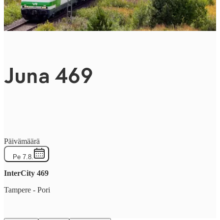
Juna 469
Päivämäärä
Pe 7.8.
InterCity
469
Tampere
-
Pori