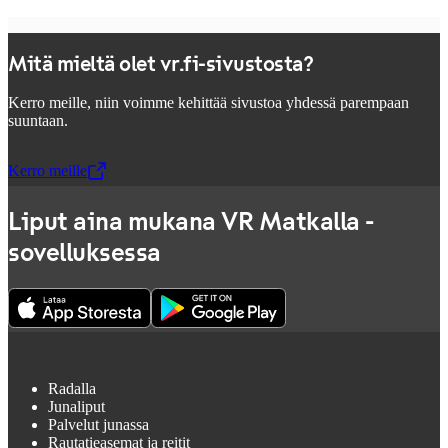
Mitä mieltä olet vr.fi-sivustosta?
Kerro meille, niin voimme kehittää sivustoa yhdessä parempaan
suuntaan.
Kerro meille
,
Avataan uudessa välilehdessä
Liput aina mukana VR Matkalla -
sovelluksessa
Radalla
Junaliput
Palvelut junassa
Rautatieasemat ja reitit