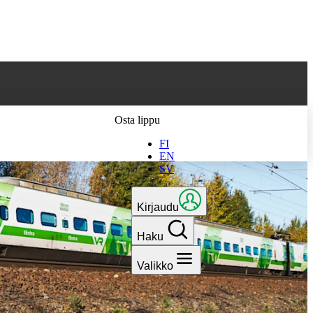
 parhaan
Osta lippu
FI
EN
SV
Kirjaudu
Haku
Valikko