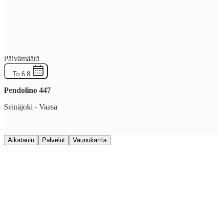
Päivämäärä
To 6.8.
Pendolino
447
Seinäjoki
-
Vaasa
Aikataulu
Palvelut
Vaunukartta