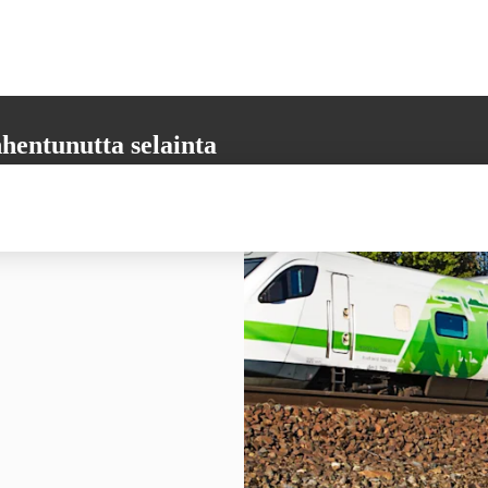
hentunutta selainta
aikkia tarvittavia toimintoja. Päivitäthän selaimesi uusimpaan versioon,
 varmistamiseksi.