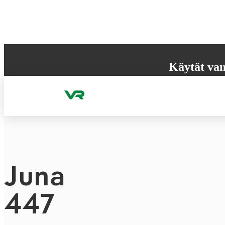
Hyppää sisältöön
Käytät van
Selaimesi ei tue k
käyttökokemuksen
Juna
447