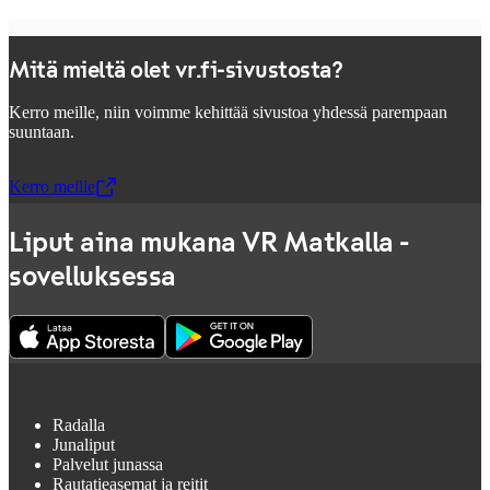
Mitä mieltä olet vr.fi-sivustosta?
Kerro meille, niin voimme kehittää sivustoa yhdessä parempaan
suuntaan.
Kerro meille
,
Avataan uudessa välilehdessä
Liput aina mukana VR Matkalla -
sovelluksessa
Radalla
Junaliput
Palvelut junassa
Rautatieasemat ja reitit