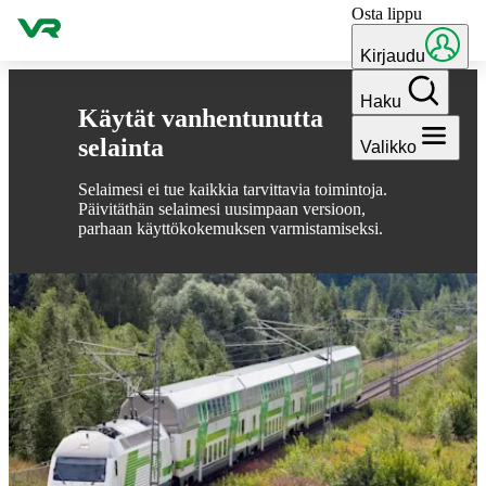
Osta lippu
Hyppää sisältöön
Kirjaudu
Haku
Käytät vanhentunutta
selainta
Valikko
Selaimesi ei tue kaikkia tarvittavia toimintoja.
Päivitäthän selaimesi uusimpaan versioon,
parhaan käyttökokemuksen varmistamiseksi.