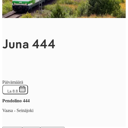
Juna 444
Päivämäärä
La 8.8.
Pendolino
444
Vaasa
-
Seinäjoki