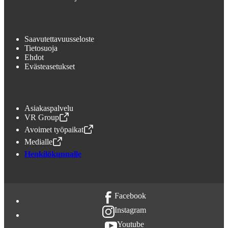
Saavutettavuusseloste
Tietosuoja
Ehdot
Evästeasetukset
Asiakaspalvelu
VR Group
,
Avataan uudessa välilehdessä
Avoimet työpaikat
,
Avataan uudessa välilehdessä
Medialle
,
Avataan uudessa välilehdessä
Henkilökunnalle
Facebook
Instagram
Youtube