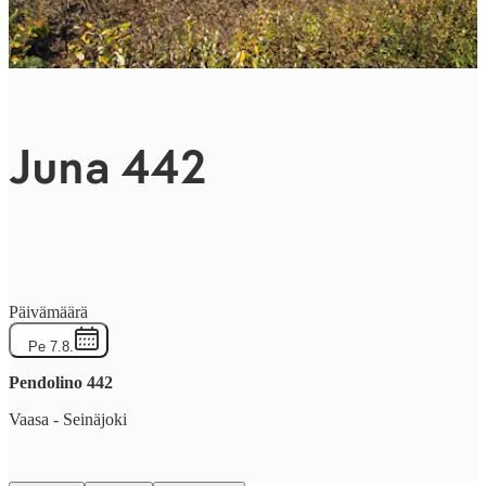
Juna 442
Päivämäärä
Pe 7.8.
Pendolino
442
Vaasa
-
Seinäjoki