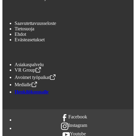
Saavutettavuusseloste
Tietosuoja
Ehdot
Evästeasetukset
Asiakaspalvelu
VR Group
,
Avataan uudessa välilehdessä
Avoimet työpaikat
,
Avataan uudessa välilehdessä
Medialle
,
Avataan uudessa välilehdessä
Henkilökunnalle
Facebook
Instagram
Youtube