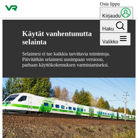
Osta lippu
Hyppää sisältöön
Kirjaudu
Haku
Käytät vanhentunutta
selainta
Valikko
Selaimesi ei tue kaikkia tarvittavia toimintoja.
Päivitäthän selaimesi uusimpaan versioon,
parhaan käyttökokemuksen varmistamiseksi.