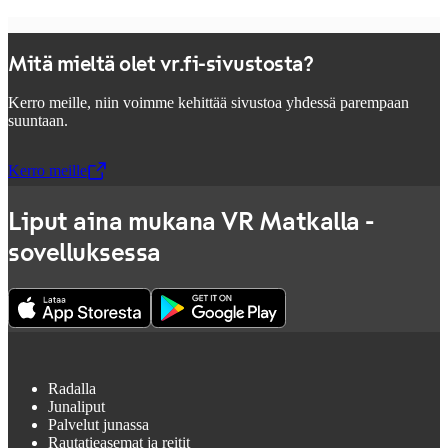
Mitä mieltä olet vr.fi-sivustosta?
Kerro meille, niin voimme kehittää sivustoa yhdessä parempaan
suuntaan.
Kerro meille
,
Avataan uudessa välilehdessä
Liput aina mukana VR Matkalla -
sovelluksessa
Radalla
Junaliput
Palvelut junassa
Rautatieasemat ja reitit