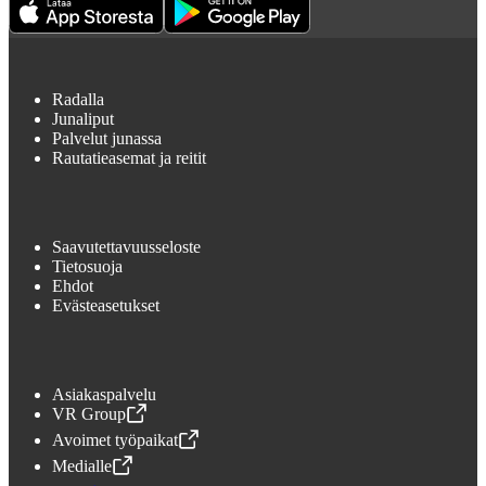
Radalla
Junaliput
Palvelut junassa
Rautatieasemat ja reitit
Saavutettavuusseloste
Tietosuoja
Ehdot
Evästeasetukset
Asiakaspalvelu
VR Group
,
Avataan uudessa välilehdessä
Avoimet työpaikat
,
Avataan uudessa välilehdessä
Medialle
,
Avataan uudessa välilehdessä