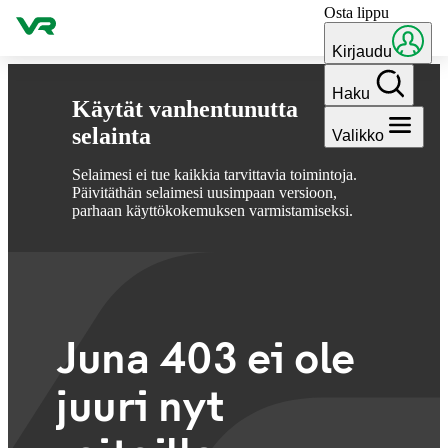
Osta lippu
Hyppää sisältöön
Kirjaudu
Haku
Käytät vanhentunutta
selainta
Valikko
Selaimesi ei tue kaikkia tarvittavia toimintoja.
Päivitäthän selaimesi uusimpaan versioon,
parhaan käyttökokemuksen varmistamiseksi.
Juna 403 ei ole
juuri nyt