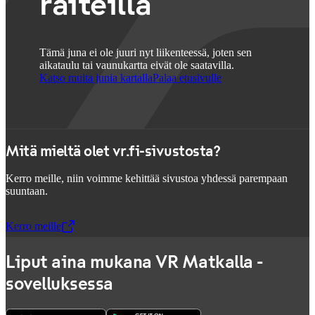
raiteilla
Tämä juna ei ole juuri nyt liikenteessä, joten sen
aikataulu tai vaunukartta eivät ole saatavilla.
Katso muita junia kartalla
Palaa etusivulle
Mitä mieltä olet vr.fi-sivustosta?
Kerro meille, niin voimme kehittää sivustoa yhdessä parempaan
suuntaan.
Kerro meille
,
Avataan uudessa välilehdessä
Liput aina mukana VR Matkalla -
sovelluksessa