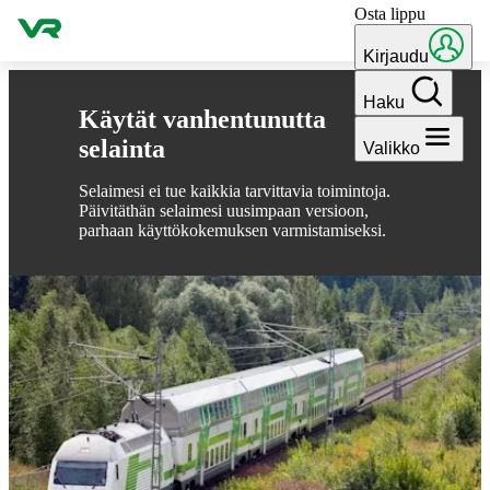
Osta lippu
Hyppää sisältöön
Kirjaudu
Haku
Käytät vanhentunutta
selainta
Valikko
Selaimesi ei tue kaikkia tarvittavia toimintoja.
Päivitäthän selaimesi uusimpaan versioon,
parhaan käyttökokemuksen varmistamiseksi.