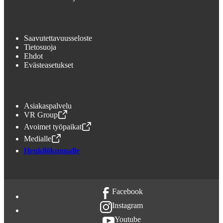
Saavutettavuusseloste
Tietosuoja
Ehdot
Evästeasetukset
Asiakaspalvelu
VR Group
,
Avataan uudessa välilehdessä
Avoimet työpaikat
,
Avataan uudessa välilehdessä
Medialle
,
Avataan uudessa välilehdessä
Henkilökunnalle
Facebook
Instagram
Youtube