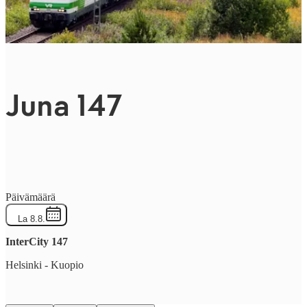
Juna 147
Päivämäärä
La 8.8.
InterCity
147
Helsinki
-
Kuopio