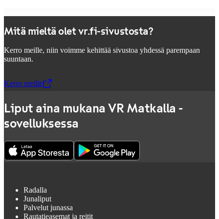
Mitä mieltä olet vr.fi-sivustosta?
Kerro meille, niin voimme kehittää sivustoa yhdessä parempaan
suuntaan.
Kerro meille
,
Avataan uudessa välilehdessä
Liput aina mukana VR Matkalla -
sovelluksessa
Radalla
Junaliput
Palvelut junassa
Rautatieasemat ja reitit