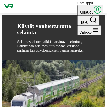
Osta lippu
Hyppää sisältöön
Kirjaudu
Haku
Käytät vanhentunutta
selainta
Valikko
Selaimesi ei tue kaikkia tarvittavia toimintoja.
Päivitäthän selaimesi uusimpaan versioon,
parhaan käyttökokemuksen varmistamiseksi.