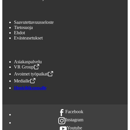
Saavutettavuusseloste
Tietosuoja
Ehdot
Evästeasetukset
Asiakaspalvelu
VR Group
,
Avataan uudessa välilehdessä
Avoimet työpaikat
,
Avataan uudessa välilehdessä
Medialle
,
Avataan uudessa välilehdessä
Henkilökunnalle
Facebook
Instagram
Youtube