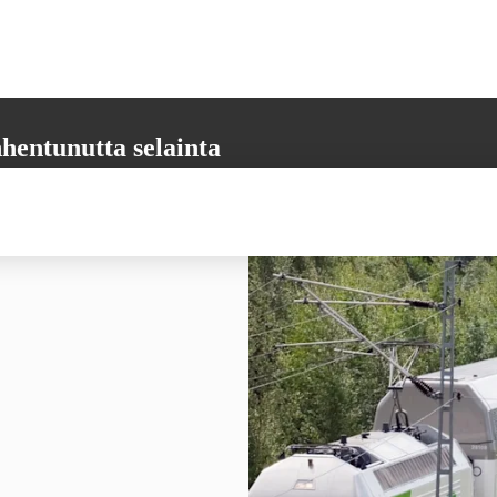
hentunutta selainta
aikkia tarvittavia toimintoja. Päivitäthän selaimesi uusimpaan versioon,
 varmistamiseksi.