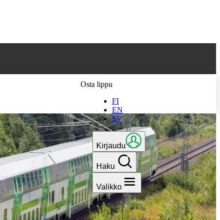
 parhaan
Osta lippu
FI
EN
SV
Kirjaudu
Haku
Valikko