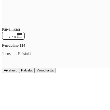
Päivämäärä
Pe 7.8.
Pendolino
114
Joensuu
-
Helsinki
Aikataulu
Palvelut
Vaunukartta