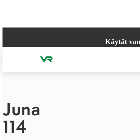
Hyppää sisältöön
Käytät van
Selaimesi ei tue k
käyttökokemuksen
Juna
114