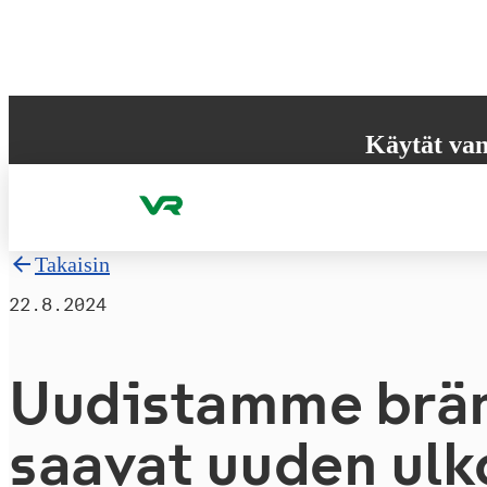
Hyppää sisältöön
Käytät van
Selaimesi ei tue k
käyttökokemuksen
Takaisin
22.8.2024
Uudistamme brän
saavat uuden ul