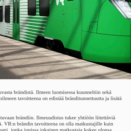
uvasta brändistä. Ilmeen luomisessa kuunneltiin sekä
lmeen tavoitteena on edistää bränditunnettuutta ja lisätä
uvaan brändiin. Ilmeuudistus tukee yhtiöön liitettäviä
ä. VR:n brändin tavoitteena on olla matkustajille kuin
pani, jonka junissa jokainen matkustaja kokee olonsa