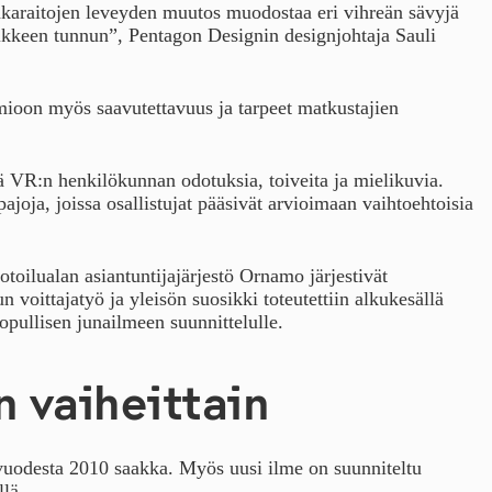
akaraitojen leveyden muutos muodostaa eri vihreän sävyjä
iikkeen tunnun”, Pentagon Designin designjohtaja Sauli
ioon myös saavutettavuus ja tarpeet matkustajien
ä VR:n henkilökunnan odotuksia, toiveita ja mielikuvia.
ajoja, joissa osallistujat pääsivät arvioimaan vaihtoehtoisia
oilualan asiantuntijajärjestö Ornamo järjestivät
 voittajatyö ja yleisön suosikki toteutettiin alkukesällä
lopullisen junailmeen suunnittelulle.
n vaiheittain
 vuodesta 2010 saakka. Myös uusi ilme on suunniteltu
lä.