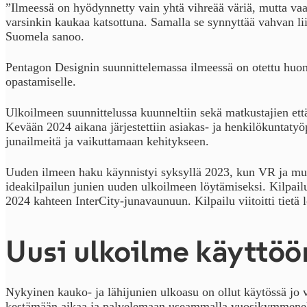
”Ilmeessä on hyödynnetty vain yhtä vihreää väriä, mutta va
varsinkin kaukaa katsottuna. Samalla se synnyttää vahvan l
Suomela sanoo.
Pentagon Designin suunnittelemassa ilmeessä on otettu huom
opastamiselle.
Ulkoilmeen suunnittelussa kuunneltiin sekä matkustajien ett
Kevään 2024 aikana järjestettiin asiakas- ja henkilökuntatyöp
junailmeitä ja vaikuttamaan kehitykseen.
Uuden ilmeen haku käynnistyi syksyllä 2023, kun VR ja muot
ideakilpailun junien uuden ulkoilmeen löytämiseksi. Kilpailun
2024 kahteen InterCity-junavaunuun. Kilpailu viitoitti tietä 
Uusi ulkoilme käyttöö
Nykyinen kauko- ja lähijunien ulkoasu on ollut käytössä jo
kestämään aikaa ja palvelemaan useammalla vuosikymmenel