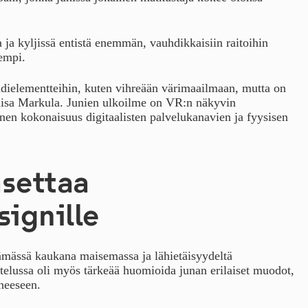
 ja kyljissä entistä enemmän, vauhdikkaisiin raitoihin
empi.
ndielementteihin, kuten vihreään värimaailmaan, mutta on
Elisa Markula. Junien ulkoilme on VR:n näkyvin
nen kokonaisuus digitaalisten palvelukanavien ja fyysisen
asettaa
signille
itämässä kaukana maisemassa ja lähietäisyydeltä
ttelussa oli myös tärkeää huomioida junan erilaiset muodot,
neeseen.