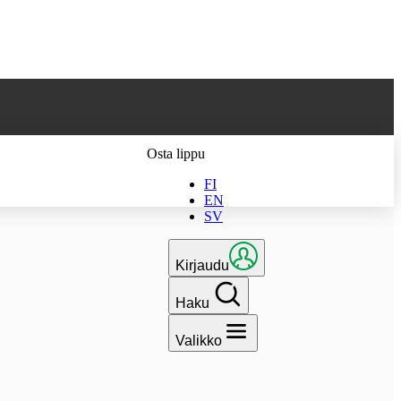
 parhaan
Osta lippu
FI
EN
SV
Kirjaudu
Haku
Valikko