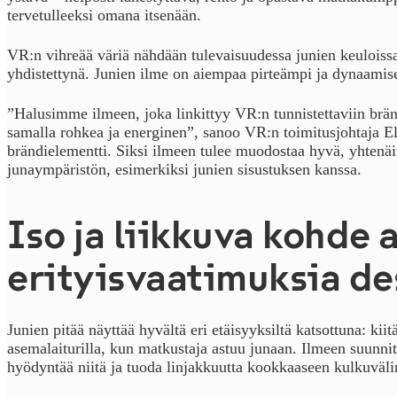
tervetulleeksi omana itsenään.
VR:n vihreää väriä nähdään tulevaisuudessa junien keuloissa
yhdistettynä. Junien ilme on aiempaa pirteämpi ja dynaamis
”Halusimme ilmeen, joka linkittyy VR:n tunnistettaviin brä
samalla rohkea ja energinen”, sanoo VR:n toimitusjohtaja 
brändielementti. Siksi ilmeen tulee muodostaa hyvä, yhtenäi
junaympäristön, esimerkiksi junien sisustuksen kanssa.
Iso ja liikkuva kohde 
erityisvaatimuksia de
Junien pitää näyttää hyvältä eri etäisyyksiltä katsottuna: ki
asemalaiturilla, kun matkustaja astuu junaan. Ilmeen suunni
hyödyntää niitä ja tuoda linjakkuutta kookkaaseen kulkuväli