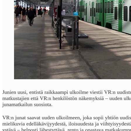
Junien uusi, entistä raikkaampi ulkoilme viestii VR:n uudist
matkustajien että VR:n henkilöstön näkemyksiä – uuden ulkoi
junamatkailun suosiota.
VR:n junat saavat uuden ulkoilmeen, joka sopii yhtiön uudist
mielikuvia edelläkävijyydestä, iloisuudesta ja viihtyisyydest
ystävä – helposti lähestyttävä, rento ja opastava matkakump