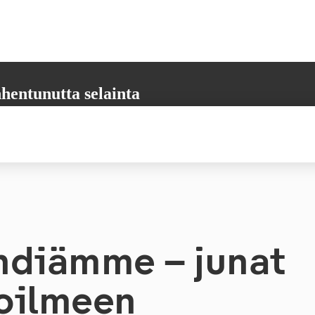
hentunutta selainta
aikkia tarvittavia toimintoja. Päivitäthän selaimesi uusimpaan versioon,
 varmistamiseksi.
diämme – junat
koilmeen