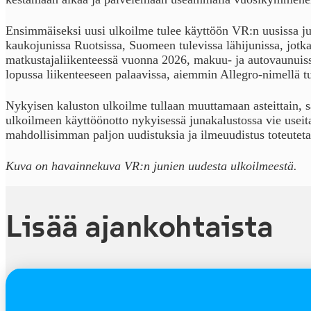
Ensimmäiseksi uusi ulkoilme tulee käyttöön VR:n uusissa ju
kaukojunissa Ruotsissa, Suomeen tulevissa lähijunissa, jotk
matkustajaliikenteessä vuonna 2026, makuu- ja autovaunuis
lopussa liikenteeseen palaavissa, aiemmin Allegro-nimellä t
Nykyisen kaluston ulkoilme tullaan muuttamaan asteittain, 
ulkoilmeen käyttöönotto nykyisessä junakalustossa vie useit
mahdollisimman paljon uudistuksia ja ilmeuudistus toteutetaan
Kuva on havainnekuva VR:n junien uudesta ulkoilmeestä.
Lisää ajankohtaista