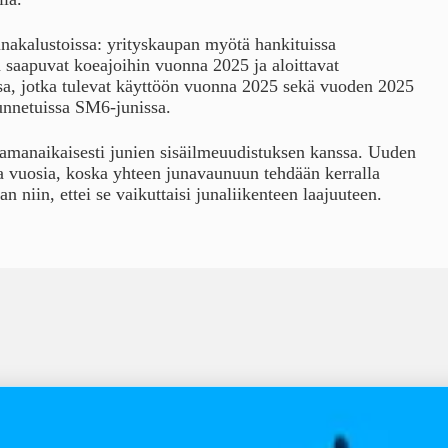
nakalustoissa: yrityskaupan myötä hankituissa
a saapuvat koeajoihin vuonna 2025 ja aloittavat
sa, jotka tulevat käyttöön vuonna 2025 sekä vuoden 2025
unnetuissa SM6-junissa.
samanaikaisesti junien sisäilmeuudistuksen kanssa. Uuden
a vuosia, koska yhteen junavaunuun tehdään kerralla
 niin, ettei se vaikuttaisi junaliikenteen laajuuteen.