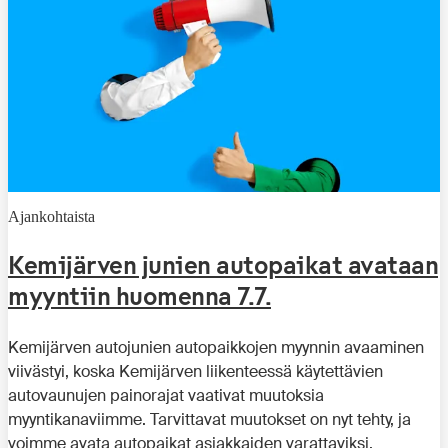
Ajankohtaista
Kemijärven junien autopaikat avataan
myyntiin huomenna 7.7.
Kemijärven autojunien autopaikkojen myynnin avaaminen
viivästyi, koska Kemijärven liikenteessä käytettävien
autovaunujen painorajat vaativat muutoksia
myyntikanaviimme. Tarvittavat muutokset on nyt tehty, ja
voimme avata autopaikat asiakkaiden varattaviksi.