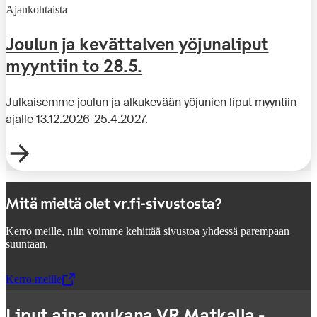
Ajankohtaista
Joulun ja kevättalven yöjunaliput
myyntiin to 28.5.
Julkaisemme joulun ja alkukevään yöjunien liput myyntiin
ajalle 13.12.2026-25.4.2027.
Mitä mieltä olet vr.fi-sivustosta?
Kerro meille, niin voimme kehittää sivustoa yhdessä parempaan
suuntaan.
Kerro meille
,
Avataan uudessa välilehdessä
Liput aina mukana VR Matkalla -