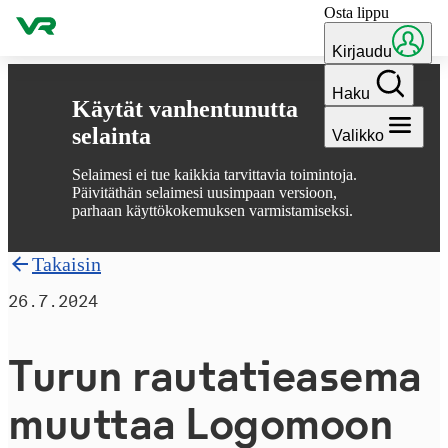
Osta lippu
Hyppää sisältöön
Kirjaudu
Haku
Käytät vanhentunutta
selainta
Valikko
Selaimesi ei tue kaikkia tarvittavia toimintoja.
Päivitäthän selaimesi uusimpaan versioon,
parhaan käyttökokemuksen varmistamiseksi.
Takaisin
26.7.2024
Turun rau­ta­tie­a­se­ma
muuttaa Logomoon