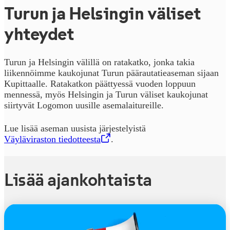
Turun ja Helsingin väliset
yhteydet
Turun ja Helsingin välillä on ratakatko, jonka takia
liikennöimme kaukojunat Turun päärautatieaseman sijaan
Kupittaalle. Ratakatkon päättyessä vuoden loppuun
mennessä, myös Helsingin ja Turun väliset kaukojunat
siirtyvät Logomon uusille asemalaitureille.
Lue lisää aseman uusista järjestelyistä
Väyläviraston tiedotteesta
,
Avataan uudessa välilehdessä
.
Lisää ajankohtaista