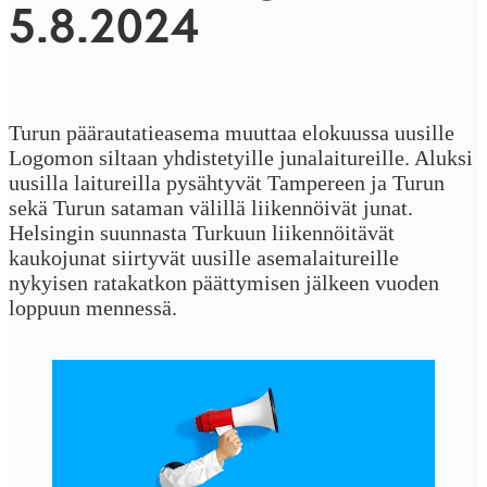
5.8.2024
Turun päärautatieasema muuttaa elokuussa uusille
Logomon siltaan yhdistetyille junalaitureille. Aluksi
uusilla laitureilla pysähtyvät Tampereen ja Turun
sekä Turun sataman välillä liikennöivät junat.
Helsingin suunnasta Turkuun liikennöitävät
kaukojunat siirtyvät uusille asemalaitureille
nykyisen ratakatkon päättymisen jälkeen vuoden
loppuun mennessä.