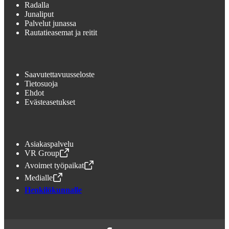
Radalla
Junaliput
Palvelut junassa
Rautatieasemat ja reitit
Saavutettavuusseloste
Tietosuoja
Ehdot
Evästeasetukset
Asiakaspalvelu
VR Group
,
Avataan uudessa välilehdessä
Avoimet työpaikat
,
Avataan uudessa välilehdessä
Medialle
,
Avataan uudessa välilehdessä
Henkilökunnalle