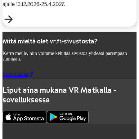
ajalle 13.12.2026-25.4.2027.
Mitä mieltä olet vr.fi-sivustosta?
Kerro meille, niin voimme kehittää sivustoa yhdessä parempaan
suuntaan.
Kerro meille
,
Avataan uudessa välilehdessä
Liput aina mukana VR Matkalla -
sovelluksessa