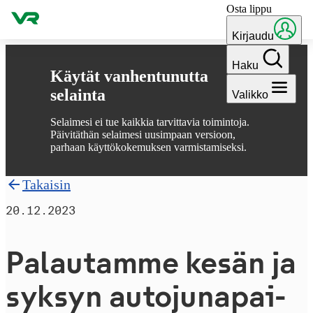
Osta lippu
Hyppää sisältöön
Kirjaudu
Haku
Käytät vanhentunutta
selainta
Valikko
Selaimesi ei tue kaikkia tarvittavia toimintoja.
Päivitäthän selaimesi uusimpaan versioon,
parhaan käyttökokemuksen varmistamiseksi.
Takaisin
20.12.2023
Palautamme kesän ja
syksyn au­to­ju­na­pai­