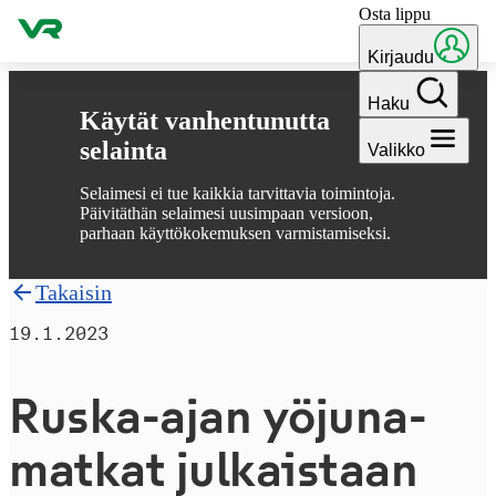
Osta lippu
Hyppää sisältöön
Kirjaudu
Haku
Käytät vanhentunutta
selainta
Valikko
Selaimesi ei tue kaikkia tarvittavia toimintoja.
Päivitäthän selaimesi uusimpaan versioon,
parhaan käyttökokemuksen varmistamiseksi.
Takaisin
19.1.2023
Ruska-ajan yö­ju­na­
mat­kat julkaistaan