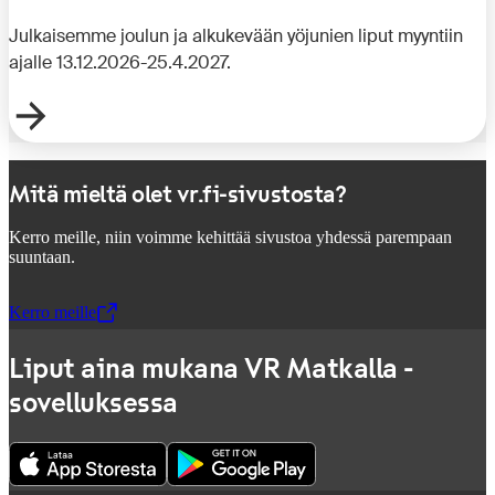
Julkaisemme joulun ja alkukevään yöjunien liput myyntiin
ajalle 13.12.2026-25.4.2027.
Mitä mieltä olet vr.fi-sivustosta?
Kerro meille, niin voimme kehittää sivustoa yhdessä parempaan
suuntaan.
Kerro meille
,
Avataan uudessa välilehdessä
Liput aina mukana VR Matkalla -
sovelluksessa