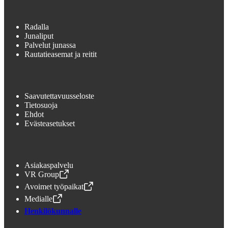
Radalla
Junaliput
Palvelut junassa
Rautatieasemat ja reitit
Saavutettavuusseloste
Tietosuoja
Ehdot
Evästeasetukset
Asiakaspalvelu
VR Group
,
Avataan uudessa välilehdessä
Avoimet työpaikat
,
Avataan uudessa välilehdessä
Medialle
,
Avataan uudessa välilehdessä
Henkilökunnalle