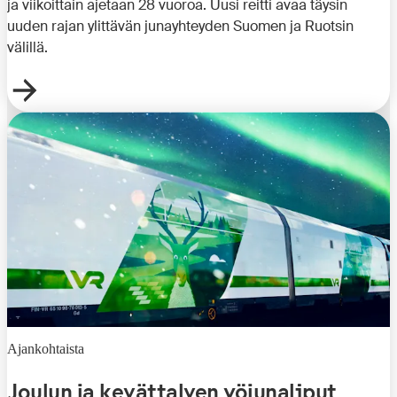
ja viikoittain ajetaan 28 vuoroa. Uusi reitti avaa täysin
uuden rajan ylittävän junayhteyden Suomen ja Ruotsin
välillä.
Ajankohtaista
Joulun ja kevättalven yöjunaliput