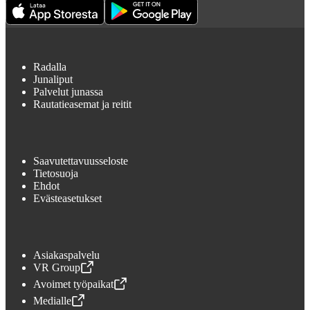
Radalla
Junaliput
Palvelut junassa
Rautatieasemat ja reitit
Saavutettavuusseloste
Tietosuoja
Ehdot
Evästeasetukset
Asiakaspalvelu
VR Group
,
Avataan uudessa välilehdessä
Avoimet työpaikat
,
Avataan uudessa välilehdessä
Medialle
,
Avataan uudessa välilehdessä