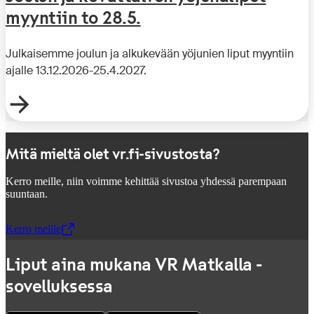
myyntiin to 28.5.
Julkaisemme joulun ja alkukevään yöjunien liput myyntiin
ajalle 13.12.2026-25.4.2027.
Mitä mieltä olet vr.fi-sivustosta?
Kerro meille, niin voimme kehittää sivustoa yhdessä parempaan
suuntaan.
Kerro meille
,
Avataan uudessa välilehdessä
Liput aina mukana VR Matkalla -
sovelluksessa