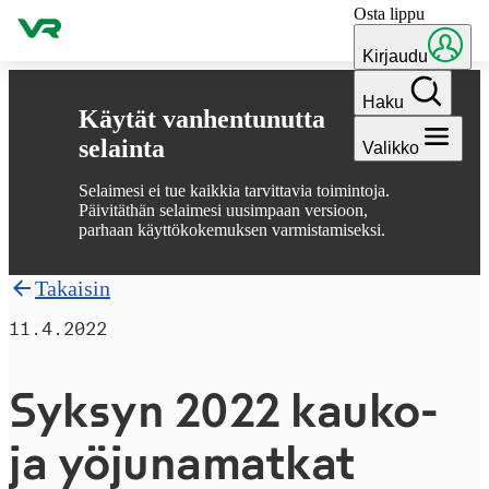
Osta lippu
Hyppää sisältöön
Kirjaudu
Haku
Käytät vanhentunutta
selainta
Valikko
Selaimesi ei tue kaikkia tarvittavia toimintoja.
Päivitäthän selaimesi uusimpaan versioon,
parhaan käyttökokemuksen varmistamiseksi.
Takaisin
11.4.2022
Syksyn 2022 kauko-
ja yö­ju­na­mat­kat