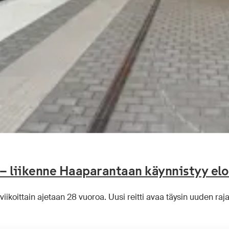
 – liikenne Haaparantaan käynnistyy el
viikoittain ajetaan 28 vuoroa. Uusi reitti avaa täysin uuden raj