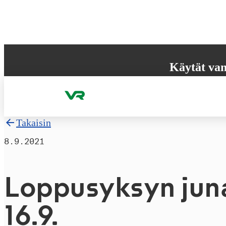
Hyppää sisältöön
Käytät van
Selaimesi ei tue k
käyttökokemuksen
Takaisin
8.9.2021
Loppusyksyn juna
16.9.