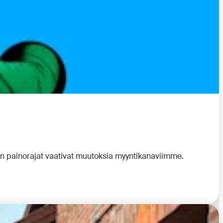
en painorajat vaativat muutoksia myyntikanaviimme.