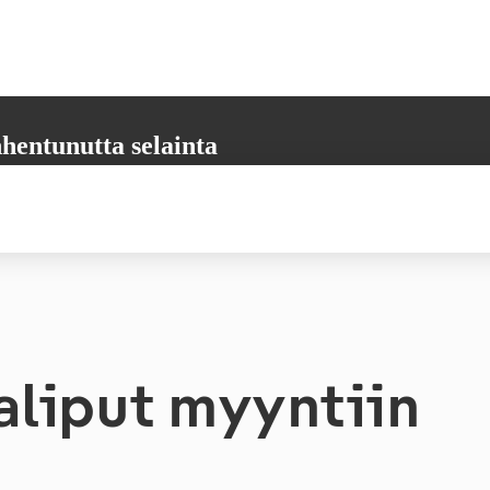
hentunutta selainta
aikkia tarvittavia toimintoja. Päivitäthän selaimesi uusimpaan versioon,
 varmistamiseksi.
liput myyntiin