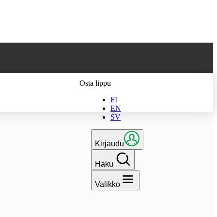
 parhaan
Osta lippu
FI
EN
SV
Kirjaudu
Haku
Valikko