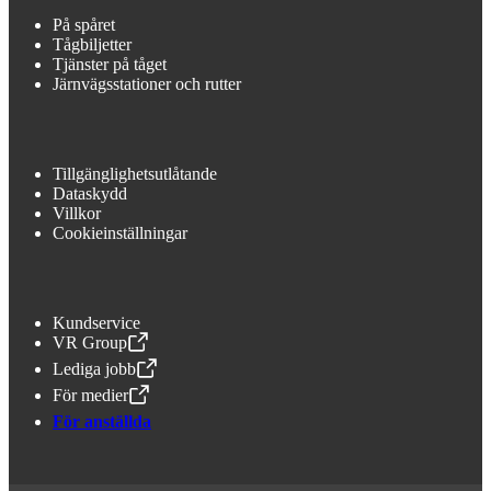
På spåret
Tågbiljetter
Tjänster på tåget
Järnvägsstationer och rutter
Tillgänglighetsutlåtande
Dataskydd
Villkor
Cookieinställningar
Kundservice
VR Group
,
Öppnas i en ny flik
Lediga jobb
,
Öppnas i en ny flik
För medier
,
Öppnas i en ny flik
För anställda