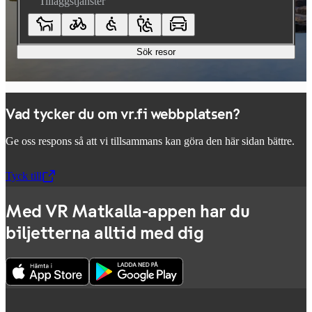
Tilläggstjänster
Sök resor
Vad tycker du om vr.fi webbplatsen?
Ge oss respons så att vi tillsammans kan göra den här sidan bättre.
Tyck till
,
Öppnas i en ny flik
Med VR Matkalla-appen har du
biljetterna alltid med dig