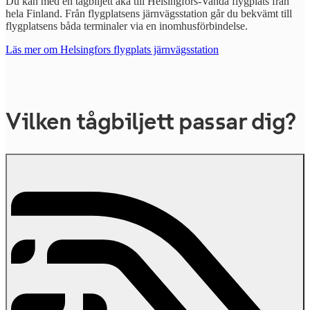
Du kan med en tågbiljett åka till Helsingfors-Vanda flygplats från
hela Finland. Från flygplatsens järnvägsstation går du bekvämt till
flygplatsens båda terminaler via en inomhusförbindelse.
Läs mer om Helsingfors flygplats järnvägsstation
Vilken tågbiljett passar dig?