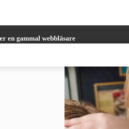
er en gammal webbläsare
öder inte alla nödvändiga funktioner. Vänligen uppdatera din webbläsare
 få den bästa möjliga användarupplevelsen.