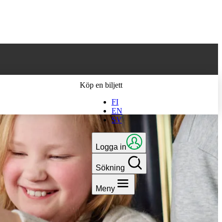
 till den senaste
Köp en biljett
FI
EN
SV
Logga in
Sökning
Meny