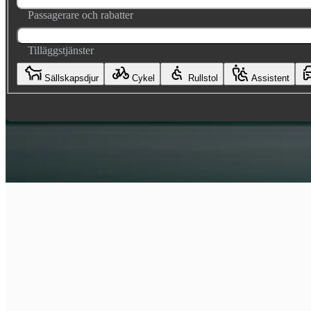
Passagerare och rabatter
Tilläggstjänster
Sällskapsdjur
Cykel
Rullstol
Assistent