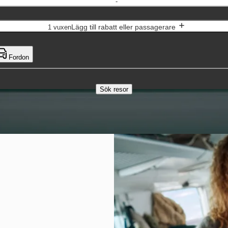
-
Lägg till rabatt eller passagerare
1 vuxen
Fordon
Sök resor