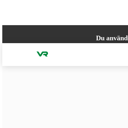
Gå till innehållet
Du använd
Din webbläsare st
versionen för att