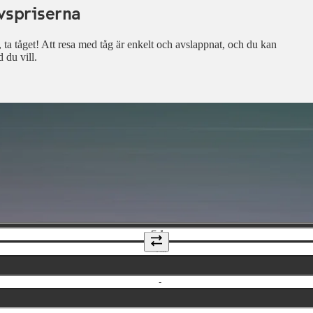
vspriserna
r, ta tåget! Att resa med tåg är enkelt och avslappnat, och du kan
d du vill.
Från
Till
-