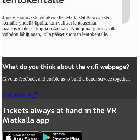
lentokentälle
Juna vie sujuvasti lentokentälle. Matkustat Kouvolasta
kentälle yhdellä lipulla, kun valitset lentoaseman
pääteasemaksesi lippua ostaessasi. Näin junalippusi sisältää
vaihdon lähijunaan, jolla pääset suoraan lentokentälle.
What do you think about the vr.fi webpage?
Give us feedback and enable us to build a better service together.
Give feedback
,
Opens in a new tab
Tickets always at hand in the VR
Matkalla app