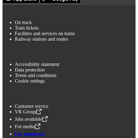
On track
Train tickets
Facilities and services on trains
Railway stations and routes
Accessibility statement
Data protection
Terms and conditions
Cookie settings
Customer service
VR Group
,
Opens in a new tab
Jobs available
,
Opens in a new tab
For media
,
Opens in a new tab
For employees