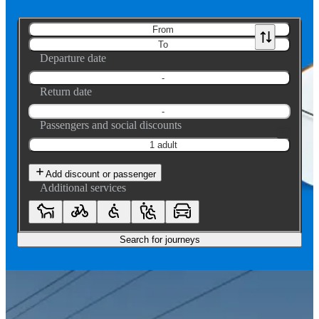
From
To
Departure date
-
Return date
-
Passengers and social discounts
1 adult
Add discount or passenger
Additional services
Search for journeys