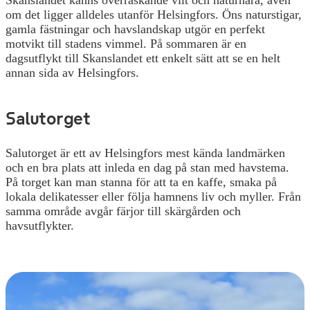
Skanslandet känns överraskande vilt och naturnära, även
om det ligger alldeles utanför Helsingfors. Öns naturstigar,
gamla fästningar och havslandskap utgör en perfekt
motvikt till stadens vimmel. På sommaren är en
dagsutflykt till Skanslandet ett enkelt sätt att se en helt
annan sida av Helsingfors.
Salutorget
Salutorget är ett av Helsingfors mest kända landmärken
och en bra plats att inleda en dag på stan med havstema.
På torget kan man stanna för att ta en kaffe, smaka på
lokala delikatesser eller följa hamnens liv och myller. Från
samma område avgår färjor till skärgården och
havsutflykter.