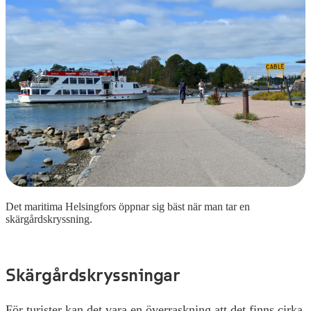
Det maritima Helsingfors öppnar sig bäst när man tar en
skärgårdskryssning.
Skärgårdskryssningar
För turister kan det vara en överraskning att det finns cirka