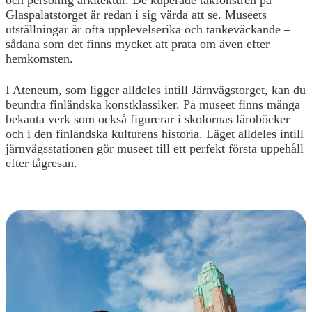
och personlig arkitektur. De kuperade takfönstren på
Glaspalatstorget är redan i sig värda att se. Museets
utställningar är ofta upplevelserika och tankeväckande –
sådana som det finns mycket att prata om även efter
hemkomsten.
I Ateneum, som ligger alldeles intill Järnvägstorget, kan du
beundra finländska konstklassiker. På museet finns många
bekanta verk som också figurerar i skolornas läroböcker
och i den finländska kulturens historia. Läget alldeles intill
järnvägsstationen gör museet till ett perfekt första uppehåll
efter tågresan.