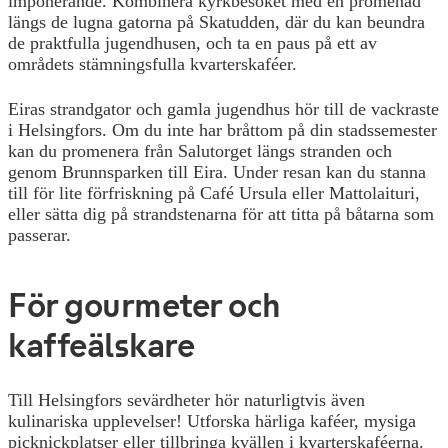
imponerande. Kombinera kyrkbesöket med en promenad
längs de lugna gatorna på Skatudden, där du kan beundra
de praktfulla jugendhusen, och ta en paus på ett av
områdets stämningsfulla kvarterskaféer.
Eiras strandgator och gamla jugendhus hör till de vackraste
i Helsingfors. Om du inte har bråttom på din stadssemester
kan du promenera från Salutorget längs stranden och
genom Brunnsparken till Eira. Under resan kan du stanna
till för lite förfriskning på Café Ursula eller Mattolaituri,
eller sätta dig på strandstenarna för att titta på båtarna som
passerar.
För gourmeter och
kaffeälskare
Till Helsingfors sevärdheter hör naturligtvis även
kulinariska upplevelser! Utforska härliga kaféer, mysiga
picknickplatser eller tillbringa kvällen i kvarterskaféerna.