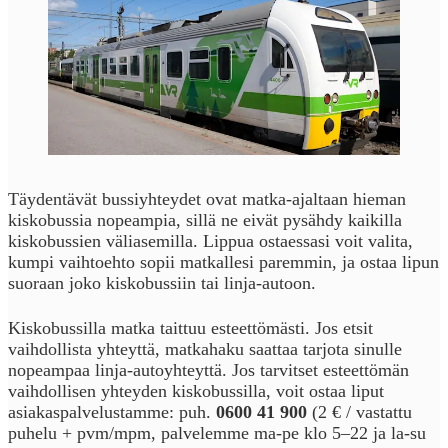
Täydentävät bussiyhteydet ovat matka-ajaltaan hieman
kiskobussia nopeampia, sillä ne eivät pysähdy kaikilla
kiskobussien väliasemilla. Lippua ostaessasi voit valita,
kumpi vaihtoehto sopii matkallesi paremmin, ja ostaa lipun
suoraan joko kiskobussiin tai linja-autoon.
Kiskobussilla matka taittuu esteettömästi. Jos etsit
vaihdollista yhteyttä, matkahaku saattaa tarjota sinulle
nopeampaa linja-autoyhteyttä. Jos tarvitset esteettömän
vaihdollisen yhteyden kiskobussilla, voit ostaa liput
asiakaspalvelustamme: puh.
0600 41 900
(2 € / vastattu
puhelu + pvm/mpm, palvelemme ma-pe klo 5–22 ja la-su