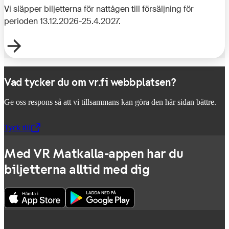
Vi släpper biljetterna för nattågen till försäljning för
perioden 13.12.2026-25.4.2027.
Vad tycker du om vr.fi webbplatsen?
Ge oss respons så att vi tillsammans kan göra den här sidan bättre.
Tyck till
,
Öppnas i en ny flik
Med VR Matkalla-appen har du
biljetterna alltid med dig