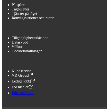
På spåret
Tågbiljetter
Tjänster på tåget
Järnvägsstationer och rutter
Tillgänglighetsutlåtande
Dataskydd
Villkor
Cookieinställningar
Kundservice
VR Group
,
Öppnas i en ny flik
Lediga jobb
,
Öppnas i en ny flik
För medier
,
Öppnas i en ny flik
För anställda