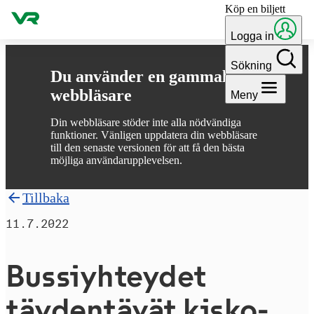
Köp en biljett
Gå till innehållet
Logga in
Sökning
Du använder en gammal
webbläsare
Meny
Din webbläsare stöder inte alla nödvändiga
funktioner. Vänligen uppdatera din webbläsare
till den senaste versionen för att få den bästa
möjliga användarupplevelsen.
Tillbaka
11.7.2022
Bus­siyh­tey­det
täydentävät kisko­