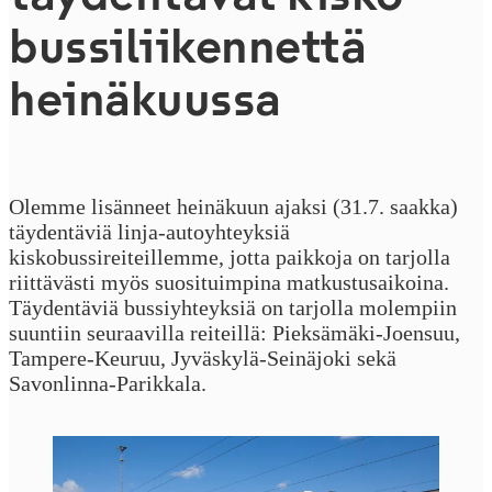
bus­si­li­i­ken­net­tä
heinäkuussa
Olemme lisänneet heinäkuun ajaksi (31.7. saakka)
täydentäviä linja-autoyhteyksiä
kiskobussireiteillemme, jotta paikkoja on tarjolla
riittävästi myös suosituimpina matkustusaikoina.
Täydentäviä bussiyhteyksiä on tarjolla molempiin
suuntiin seuraavilla reiteillä: Pieksämäki-Joensuu,
Tampere-Keuruu, Jyväskylä-Seinäjoki sekä
Savonlinna-Parikkala.