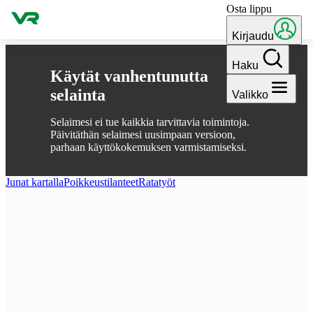
Osta lippu
Hyppää sisältöön
Kirjaudu
Haku
Käytät vanhentunutta
selainta
Valikko
Selaimesi ei tue kaikkia tarvittavia toimintoja.
Päivitäthän selaimesi uusimpaan versioon,
parhaan käyttökokemuksen varmistamiseksi.
Junat kartalla
Poikkeus­tilanteet
Ratatyöt