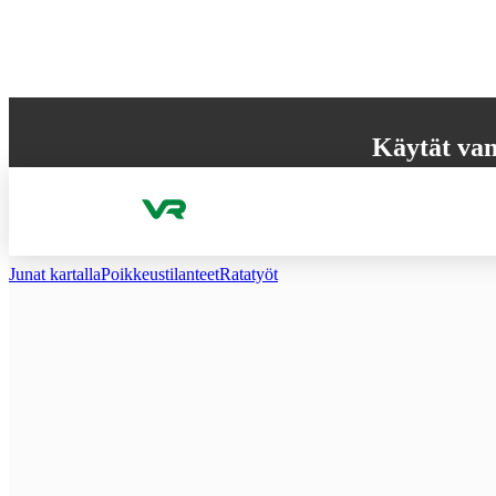
Hyppää sisältöön
Käytät van
Selaimesi ei tue k
käyttökokemuksen
Junat kartalla
Poikkeus­tilanteet
Ratatyöt