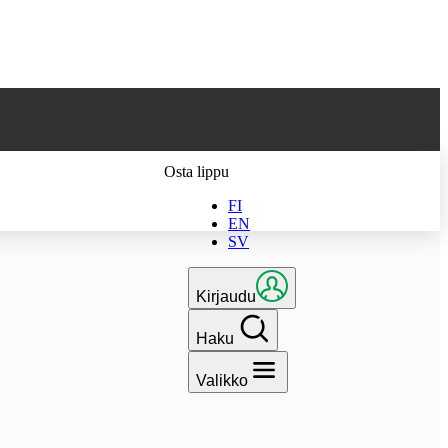
 parhaan
Osta lippu
FI
EN
SV
Kirjaudu
Haku
Valikko