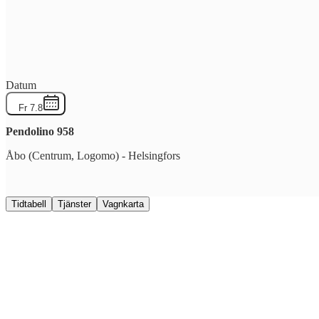
Datum
Fr 7.8
Pendolino
958
Åbo (Centrum, Logomo)
-
Helsingfors
Tidtabell
Tjänster
Vagnkarta