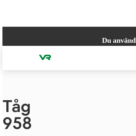
Gå till innehållet
Du använd
Din webbläsare st
versionen för att
Tåg
958