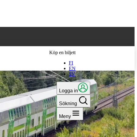
 till den senaste
Köp en biljett
FI
EN
SV
Logga in
Sökning
Meny