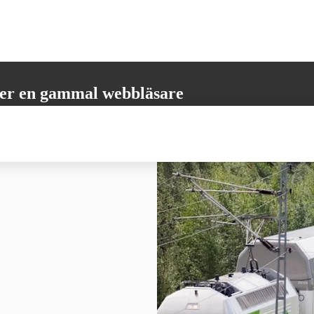
er en gammal webbläsare
öder inte alla nödvändiga funktioner. Vänligen uppdatera din webbläsare
 få den bästa möjliga användarupplevelsen.