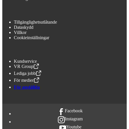
Tillgänglighetsutlåtande
Dataskydd
Villkor
Cookieinställningar
Kundservice
VR Group
,
Öppnas i en ny flik
Lediga jobb
,
Öppnas i en ny flik
För medier
,
Öppnas i en ny flik
För anställda
Facebook
Instagram
Youtube