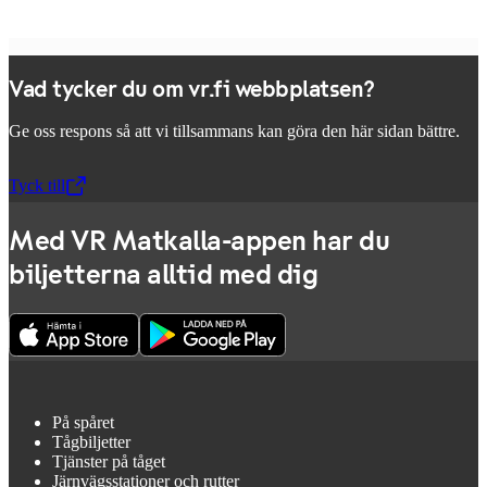
Vad tycker du om vr.fi webbplatsen?
Ge oss respons så att vi tillsammans kan göra den här sidan bättre.
Tyck till
,
Öppnas i en ny flik
Med VR Matkalla-appen har du
biljetterna alltid med dig
På spåret
Tågbiljetter
Tjänster på tåget
Järnvägsstationer och rutter