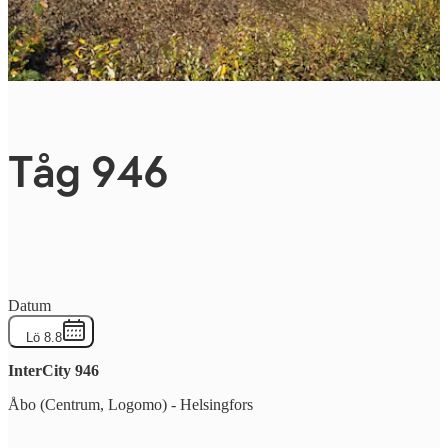
Tåg 946
Datum
Lö 8.8
InterCity
946
Åbo (Centrum, Logomo)
-
Helsingfors