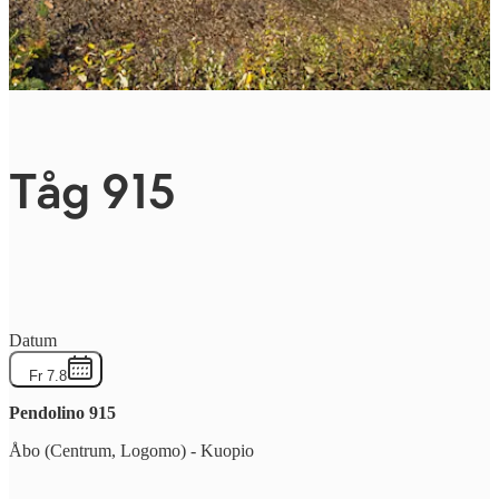
Tåg 915
Datum
Fr 7.8
Pendolino
915
Åbo (Centrum, Logomo)
-
Kuopio