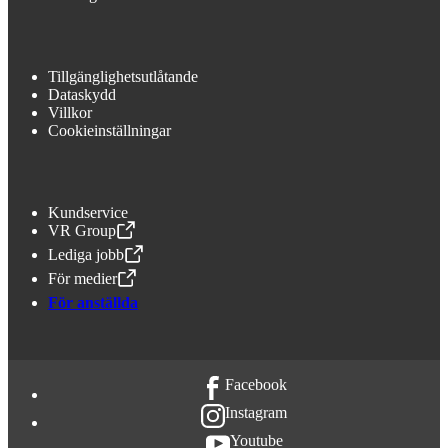
Tillgänglighetsutlåtande
Dataskydd
Villkor
Cookieinställningar
Kundservice
VR Group
,
Öppnas i en ny flik
Lediga jobb
,
Öppnas i en ny flik
För medier
,
Öppnas i en ny flik
För anställda
Facebook
Instagram
Youtube