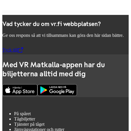
Vad tycker du om vr.fi webbplatsen?
Ge oss respons så att vi tillsammans kan göra den här sidan bättre.
Tyck till
,
Öppnas i en ny flik
Med VR Matkalla-appen har du
biljetterna alltid med dig
På spåret
Tågbiljetter
Tjänster på tåget
Järnvägsstationer och rutter