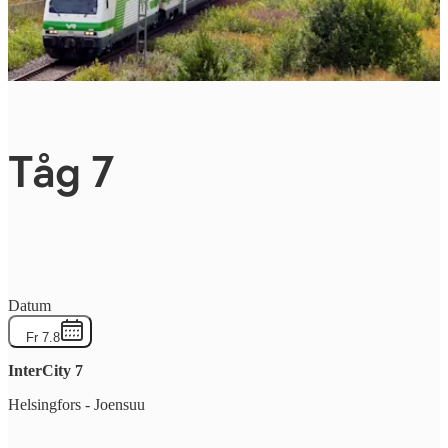
Tåg 7
Datum
Fr 7.8
InterCity
7
Helsingfors
-
Joensuu