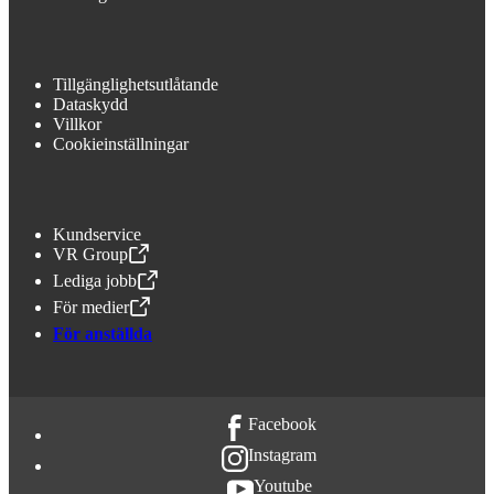
Tillgänglighetsutlåtande
Dataskydd
Villkor
Cookieinställningar
Kundservice
VR Group
,
Öppnas i en ny flik
Lediga jobb
,
Öppnas i en ny flik
För medier
,
Öppnas i en ny flik
För anställda
Facebook
Instagram
Youtube