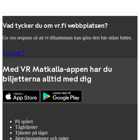
Vad tycker du om vr.fi webbplatsen?
Ge oss respons så att vi tillsammans kan göra den här sidan bättre.
Tyck till
,
Öppnas i en ny flik
Med VR Matkalla-appen har du
biljetterna alltid med dig
På spåret
Tågbiljetter
Tjänster på tåget
Järnvägsstationer och rutter