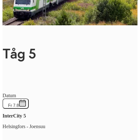
Tåg 5
Datum
Fr 7.8
InterCity
5
Helsingfors
-
Joensuu