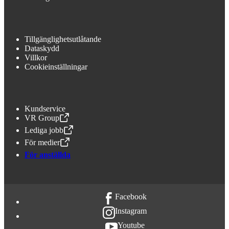
Tillgänglighetsutlåtande
Dataskydd
Villkor
Cookieinställningar
Kundservice
VR Group
,
Öppnas i en ny flik
Lediga jobb
,
Öppnas i en ny flik
För medier
,
Öppnas i en ny flik
För anställda
Facebook
Instagram
Youtube