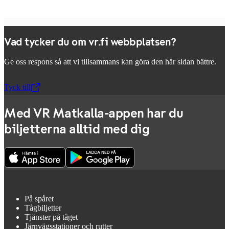
Vad tycker du om vr.fi webbplatsen?
Ge oss respons så att vi tillsammans kan göra den här sidan bättre.
Tyck till
,
Öppnas i en ny flik
Med VR Matkalla-appen har du
biljetterna alltid med dig
På spåret
Tågbiljetter
Tjänster på tåget
Järnvägsstationer och rutter