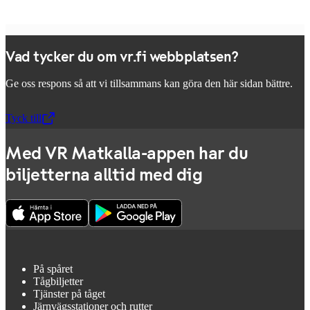
Vad tycker du om vr.fi webbplatsen?
Ge oss respons så att vi tillsammans kan göra den här sidan bättre.
Tyck till
,
Öppnas i en ny flik
Med VR Matkalla-appen har du
biljetterna alltid med dig
På spåret
Tågbiljetter
Tjänster på tåget
Järnvägsstationer och rutter