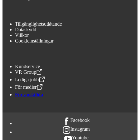
Tillgänglighetsutlåtande
Dataskydd
Villkor
Cookieinställningar
Kundservice
VR Group
,
Öppnas i en ny flik
Lediga jobb
,
Öppnas i en ny flik
För medier
,
Öppnas i en ny flik
För anställda
Facebook
Instagram
Youtube