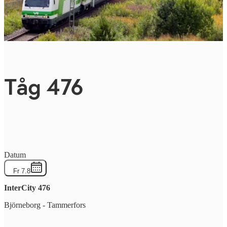
Tåg 476
Datum
Fr 7.8
InterCity
476
Björneborg
-
Tammerfors