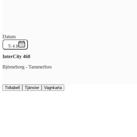
Datum
Ti 4.8
InterCity
468
Björneborg
-
Tammerfors
Tidtabell
Tjänster
Vagnkarta