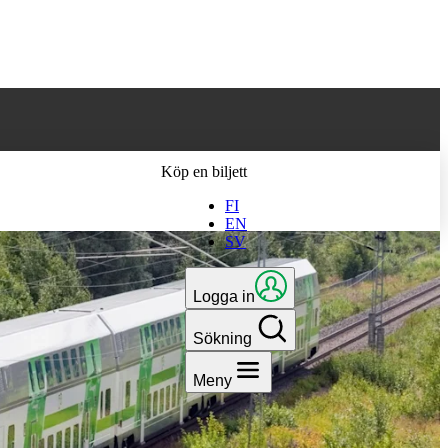
 till den senaste
Köp en biljett
FI
EN
SV
Logga in
Sökning
Meny