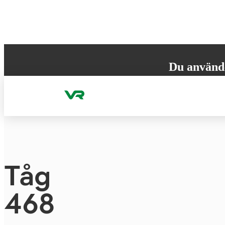
Gå till innehållet
Du använd
Din webbläsare st
versionen för att
Tåg
468