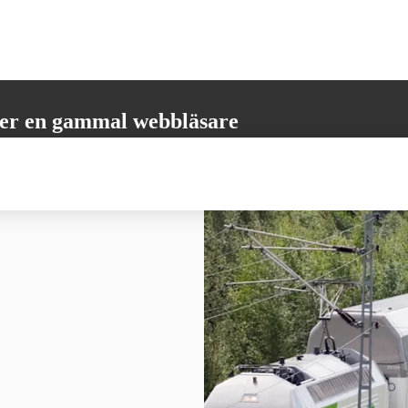
er en gammal webbläsare
öder inte alla nödvändiga funktioner. Vänligen uppdatera din webbläsare
 få den bästa möjliga användarupplevelsen.