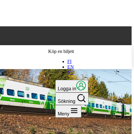
 till den senaste
Köp en biljett
FI
EN
SV
Logga in
Sökning
Meny