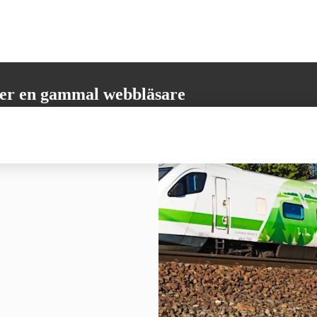
er en gammal webbläsare
öder inte alla nödvändiga funktioner. Vänligen uppdatera din webbläsare
 få den bästa möjliga användarupplevelsen.