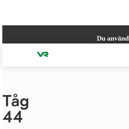
Gå till innehållet
Du använd
Din webbläsare st
versionen för att
Tåg
44