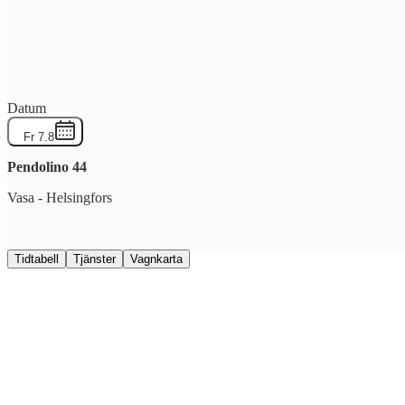
Datum
Fr 7.8
Pendolino
44
Vasa
-
Helsingfors
Tidtabell
Tjänster
Vagnkarta