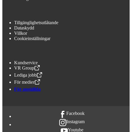
Tillgänglighetsutlåtande
Dataskydd
Villkor
Cookieinställningar
Kundservice
VR Group
,
Öppnas i en ny flik
Lediga jobb
,
Öppnas i en ny flik
För medier
,
Öppnas i en ny flik
För anställda
Facebook
Instagram
Youtube