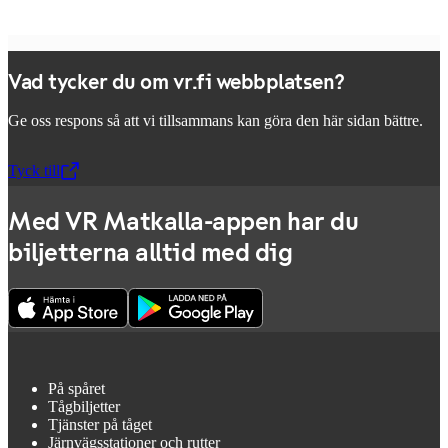
Vad tycker du om vr.fi webbplatsen?
Ge oss respons så att vi tillsammans kan göra den här sidan bättre.
Tyck till
,
Öppnas i en ny flik
Med VR Matkalla-appen har du
biljetterna alltid med dig
På spåret
Tågbiljetter
Tjänster på tåget
Järnvägsstationer och rutter