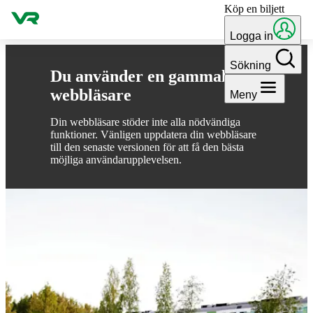
Köp en biljett
Gå till innehållet
Logga in
Sökning
Du använder en gammal
webbläsare
Meny
Din webbläsare stöder inte alla nödvändiga
funktioner. Vänligen uppdatera din webbläsare
till den senaste versionen för att få den bästa
möjliga användarupplevelsen.