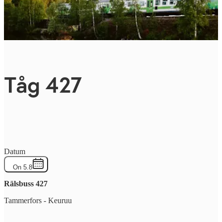
Tåg 427
Datum
On 5.8
Rälsbuss
427
Tammerfors
-
Keuruu