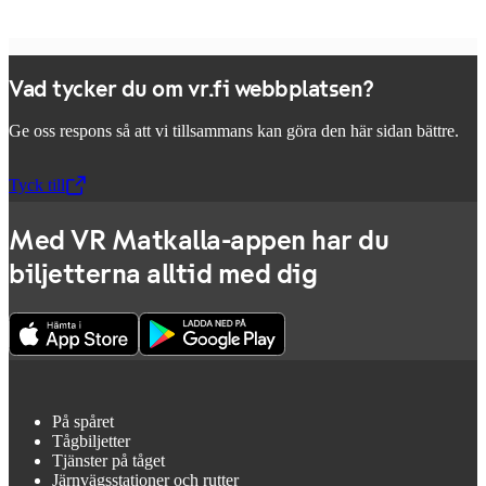
Vad tycker du om vr.fi webbplatsen?
Ge oss respons så att vi tillsammans kan göra den här sidan bättre.
Tyck till
,
Öppnas i en ny flik
Med VR Matkalla-appen har du
biljetterna alltid med dig
På spåret
Tågbiljetter
Tjänster på tåget
Järnvägsstationer och rutter