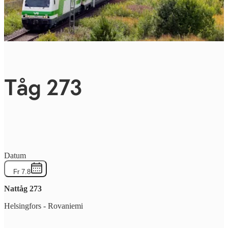
Tåg 273
Datum
Fr 7.8
Nattåg
273
Helsingfors
-
Rovaniemi