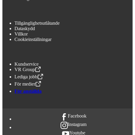
Tillgänglighetsutlåtande
Dataskydd
Villkor
Cookieinställningar
Kundservice
VR Group
,
Öppnas i en ny flik
Lediga jobb
,
Öppnas i en ny flik
För medier
,
Öppnas i en ny flik
För anställda
Facebook
Instagram
Youtube