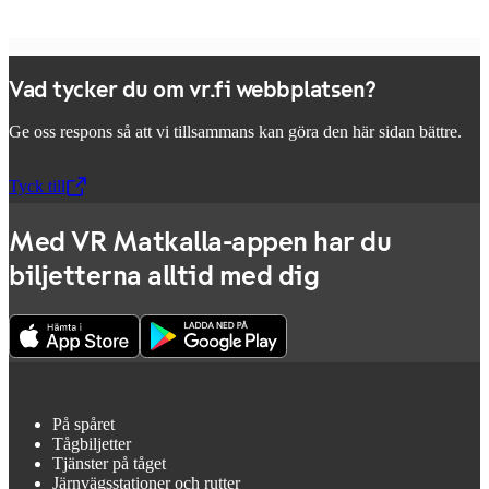
Vad tycker du om vr.fi webbplatsen?
Ge oss respons så att vi tillsammans kan göra den här sidan bättre.
Tyck till
,
Öppnas i en ny flik
Med VR Matkalla-appen har du
biljetterna alltid med dig
På spåret
Tågbiljetter
Tjänster på tåget
Järnvägsstationer och rutter