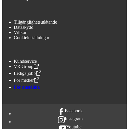
Tillgänglighetsutlåtande
Dataskydd
Villkor
Cookieinställningar
Kundservice
VR Group
,
Öppnas i en ny flik
Lediga jobb
,
Öppnas i en ny flik
För medier
,
Öppnas i en ny flik
För anställda
Facebook
Instagram
Youtube