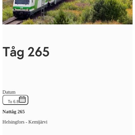
Tåg 265
Datum
To 6.8
Nattåg
265
Helsingfors
-
Kemijärvi