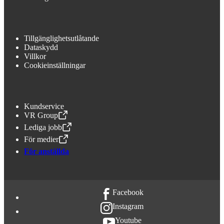
Tillgänglighetsutlåtande
Dataskydd
Villkor
Cookieinställningar
Kundservice
VR Group
,
Öppnas i en ny flik
Lediga jobb
,
Öppnas i en ny flik
För medier
,
Öppnas i en ny flik
För anställda
Facebook
Instagram
Youtube