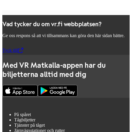
Vad tycker du om vr.fi webbplatsen?
Ge oss respons så att vi tillsammans kan göra den här sidan bättre.
Tyck till
,
Öppnas i en ny flik
Med VR Matkalla-appen har du
biljetterna alltid med dig
På spåret
Tågbiljetter
Tjänster på tåget
Järnvägsstationer och rutter