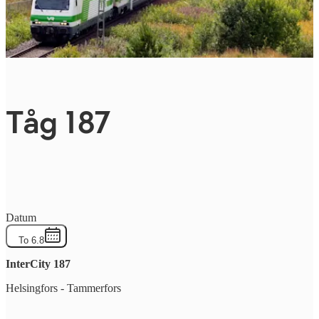
Tåg 187
Datum
To 6.8
InterCity
187
Helsingfors
-
Tammerfors