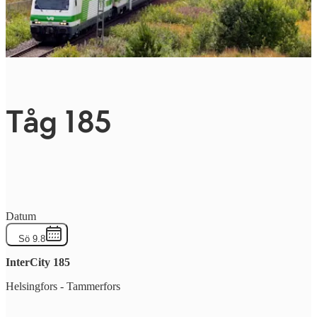
Tåg 185
Datum
Sö 9.8
InterCity
185
Helsingfors
-
Tammerfors