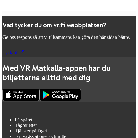
Vad tycker du om vr.fi webbplatsen?
Ge oss respons så att vi tillsammans kan göra den här sidan bättre.
Tyck till
,
Öppnas i en ny flik
Med VR Matkalla-appen har du
biljetterna alltid med dig
På spåret
Tågbiljetter
Tjänster på tåget
Järnvägsstationer och rutter