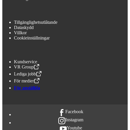
Tillgänglighetsutlåtande
Dataskydd
Villkor
Cookieinställningar
Kundservice
VR Group
,
Öppnas i en ny flik
Lediga jobb
,
Öppnas i en ny flik
För medier
,
Öppnas i en ny flik
För anställda
Facebook
Instagram
Youtube