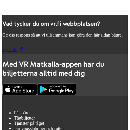
Vad tycker du om vr.fi webbplatsen?
Ge oss respons så att vi tillsammans kan göra den här sidan bättre.
Tyck till
,
Öppnas i en ny flik
Med VR Matkalla-appen har du
biljetterna alltid med dig
På spåret
Tågbiljetter
Tjänster på tåget
Järnvägsstationer och rutter