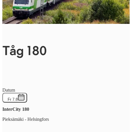
Tåg 180
Datum
Fr 7.8
InterCity
180
Pieksämäki
-
Helsingfors