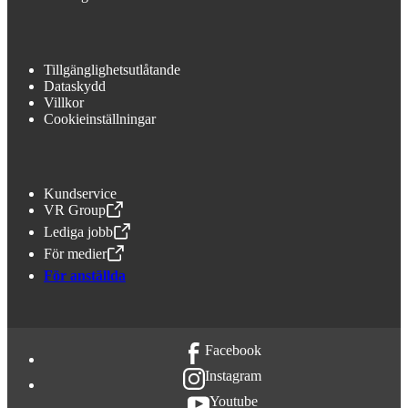
Tillgänglighetsutlåtande
Dataskydd
Villkor
Cookieinställningar
Kundservice
VR Group
,
Öppnas i en ny flik
Lediga jobb
,
Öppnas i en ny flik
För medier
,
Öppnas i en ny flik
För anställda
Facebook
Instagram
Youtube