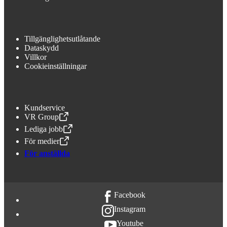
Tillgänglighetsutlåtande
Dataskydd
Villkor
Cookieinställningar
Kundservice
VR Group
,
Öppnas i en ny flik
Lediga jobb
,
Öppnas i en ny flik
För medier
,
Öppnas i en ny flik
För anställda
Facebook
Instagram
Youtube