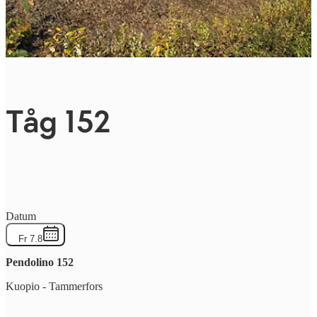
Tåg 152
Datum
Fr 7.8
Pendolino
152
Kuopio
-
Tammerfors