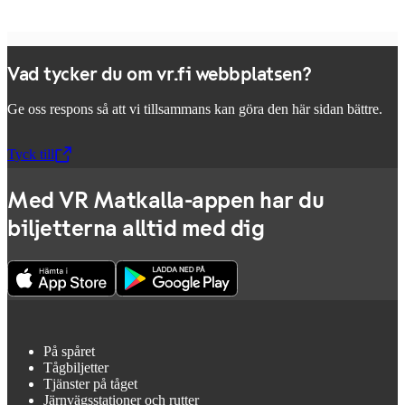
Vad tycker du om vr.fi webbplatsen?
Ge oss respons så att vi tillsammans kan göra den här sidan bättre.
Tyck till
,
Öppnas i en ny flik
Med VR Matkalla-appen har du
biljetterna alltid med dig
På spåret
Tågbiljetter
Tjänster på tåget
Järnvägsstationer och rutter