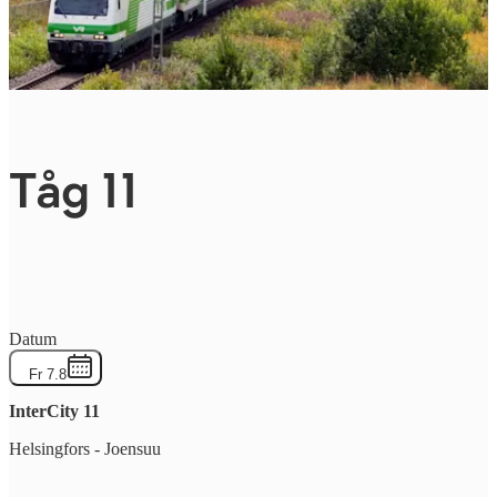
Tåg 11
Datum
Fr 7.8
InterCity
11
Helsingfors
-
Joensuu