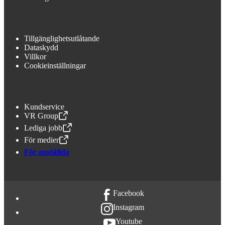
Tillgänglighetsutlåtande
Dataskydd
Villkor
Cookieinställningar
Kundservice
VR Group
,
Öppnas i en ny flik
Lediga jobb
,
Öppnas i en ny flik
För medier
,
Öppnas i en ny flik
För anställda
Facebook
Instagram
Youtube