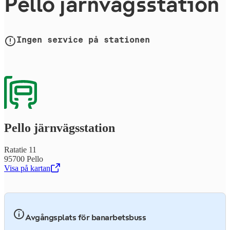
Pello järn­vägs­sta­tion
Ingen service på stationen
Pello järn­vägs­sta­tion
Ratatie 11
95700 Pello
Visa på kartan
,
Öppnas i en ny flik
Avgångsplats för banarbetsbuss