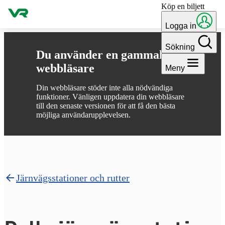
Köp en biljett
Gå till innehållet
Logga in
Sökning
Du använder en gammal
webbläsare
Meny
Din webbläsare stöder inte alla nödvändiga
funktioner. Vänligen uppdatera din webbläsare
till den senaste versionen för att få den bästa
möjliga användarupplevelsen.
Järnvägsstationer och rutter