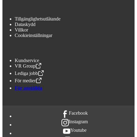
Tillgänglighetsutlåtande
Dataskydd
Villkor
Cookieinställningar
Kundservice
VR Group
,
Öppnas i en ny flik
Lediga jobb
,
Öppnas i en ny flik
För medier
,
Öppnas i en ny flik
För anställda
Facebook
Instagram
Youtube