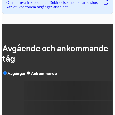
Om din resa inkluderar en förbindelse med banarbetsbuss
,
Öppnas i en ny flik
kan du kontrollera avgångsplatsen här.
Avgående och ankommande
tåg
Avgångar
Ankommande