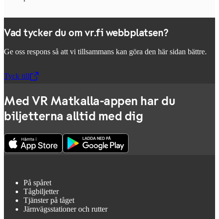
Vad tycker du om vr.fi webbplatsen?
Ge oss respons så att vi tillsammans kan göra den här sidan bättre.
Tyck till
,
Öppnas i en ny flik
Med VR Matkalla-appen har du
biljetterna alltid med dig
På spåret
Tågbiljetter
Tjänster på tåget
Järnvägsstationer och rutter