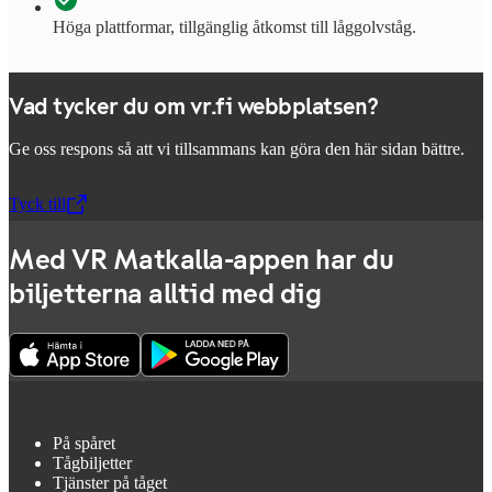
Höga plattformar, tillgänglig åtkomst till låggolvståg.
Vad tycker du om vr.fi webbplatsen?
Ge oss respons så att vi tillsammans kan göra den här sidan bättre.
Tyck till
,
Öppnas i en ny flik
Med VR Matkalla-appen har du
biljetterna alltid med dig
På spåret
Tågbiljetter
Tjänster på tåget