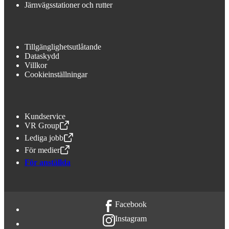
Järnvägsstationer och rutter
Tillgänglighetsutlåtande
Dataskydd
Villkor
Cookieinställningar
Kundservice
VR Group
,
Öppnas i en ny flik
Lediga jobb
,
Öppnas i en ny flik
För medier
,
Öppnas i en ny flik
För anställda
Facebook
Instagram