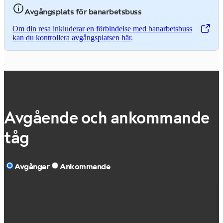
Avgångsplats för banarbetsbuss
Om din resa inkluderar en förbindelse med banarbetsbuss
,
Öppnas i en ny flik
kan du kontrollera avgångsplatsen här.
Avgående och ankommande
tåg
Avgångar
Ankommande