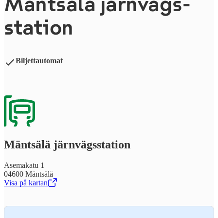
Mäntsälä järn­vägs­
sta­tion
Biljettautomat
Mäntsälä järn­vägs­sta­tion
Asemakatu 1
04600 Mäntsälä
Visa på kartan
,
Öppnas i en ny flik