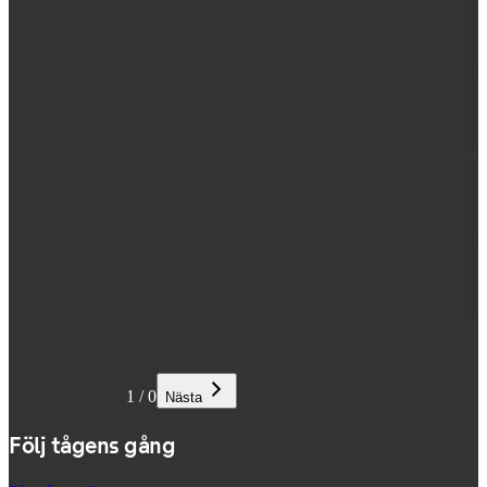
1
/
0
Nästa
Följ tågens gång