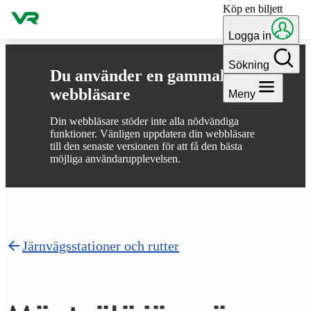
Köp en biljett
Gå till innehållet
Logga in
Sökning
Du använder en gammal
webbläsare
Meny
Din webbläsare stöder inte alla nödvändiga
funktioner. Vänligen uppdatera din webbläsare
till den senaste versionen för att få den bästa
möjliga användarupplevelsen.
Järnvägsstationer och rutter