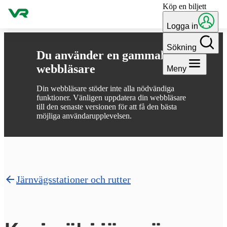
Köp en biljett
Gå till innehållet
Logga in
Sökning
Du använder en gammal
webbläsare
Meny
Din webbläsare stöder inte alla nödvändiga
funktioner. Vänligen uppdatera din webbläsare
till den senaste versionen för att få den bästa
möjliga användarupplevelsen.
Järnvägsstationer och rutter