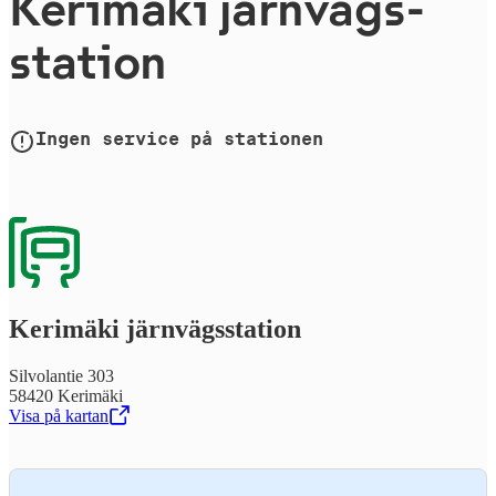
Kerimäki järn­vägs­
sta­tion
Ingen service på stationen
Kerimäki järn­vägs­sta­tion
Silvolantie 303
58420 Kerimäki
Visa på kartan
,
Öppnas i en ny flik