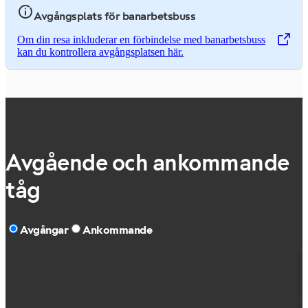
Avgångsplats för banarbetsbuss
Om din resa inkluderar en förbindelse med banarbetsbuss
,
Öppnas i en ny flik
kan du kontrollera avgångsplatsen här.
Avgående och ankommande
tåg
Avgångar
Ankommande