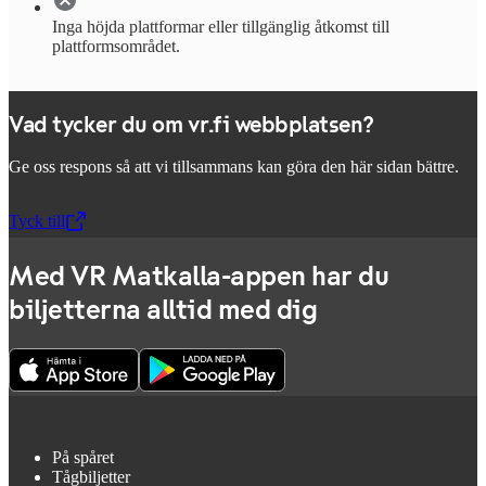
Inga höjda plattformar eller tillgänglig åtkomst till
plattformsområdet.
Vad tycker du om vr.fi webbplatsen?
Ge oss respons så att vi tillsammans kan göra den här sidan bättre.
Tyck till
,
Öppnas i en ny flik
Med VR Matkalla-appen har du
biljetterna alltid med dig
På spåret
Tågbiljetter