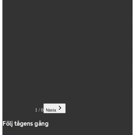
1
/
0
Nästa
Följ tågens gång