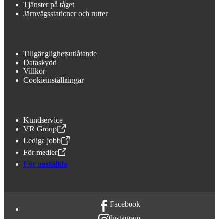
Tjänster på tåget
Järnvägsstationer och rutter
Tillgänglighetsutlåtande
Dataskydd
Villkor
Cookieinställningar
Kundservice
VR Group
,
Öppnas i en ny flik
Lediga jobb
,
Öppnas i en ny flik
För medier
,
Öppnas i en ny flik
För anställda
Facebook
Instagram