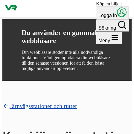
Köp en biljett
Gå till innehållet
Logga in
Sökning
Du använder en gammal
webbläsare
Meny
Din webbläsare stöder inte alla nödvändiga
funktioner. Vänligen uppdatera din webbläsare
till den senaste versionen för att få den bästa
möjliga användarupplevelsen.
Järnvägsstationer och rutter