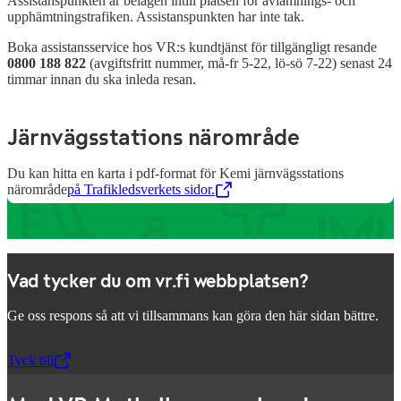
Assistanspunkten är belägen intill platsen för avlämnings- och
upphämtningstrafiken. Assistanspunkten har inte tak.
Boka assistansservice hos VR:s kundtjänst för tillgängligt resande
0800 188 822
(avgiftsfritt nummer, må-fr 5-22, lö-sö 7-22)
senast 24
timmar innan du ska inleda resan.
Järnvägsstations närområde
Du kan hitta en karta i pdf-format för Kemi järnvägsstations
närområde
på Trafikledsverkets sidor.
,
Öppnas i en ny flik
Vad tycker du om vr.fi webbplatsen?
Ge oss respons så att vi tillsammans kan göra den här sidan bättre.
Tyck till
,
Öppnas i en ny flik