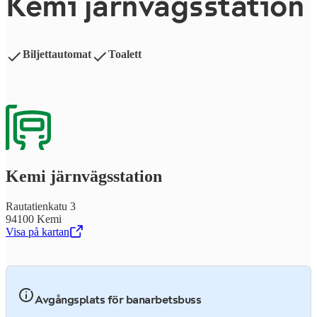
Kemi järn­vägs­sta­tion
Biljettautomat
Toalett
Kemi järn­vägs­sta­tion
Rautatienkatu 3
94100 Kemi
Visa på kartan
,
Öppnas i en ny flik
Avgångsplats för banarbetsbuss