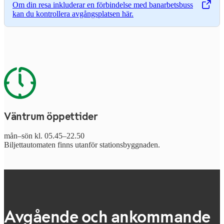
Om din resa inkluderar en förbindelse med banarbetsbuss
,
Öppnas i en ny flik
kan du kontrollera avgångsplatsen här.
Väntrum öppettider
mån–sön kl. 05.45–22.50
Biljettautomaten finns utanför stationsbyggnaden.
Avgående och ankommande