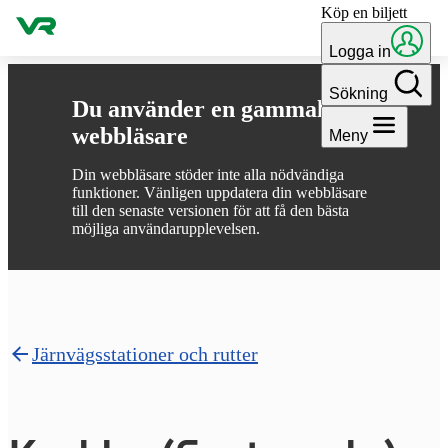
Köp en biljett
Gå till innehållet
Logga in
Sökning
Du använder en gammal
webbläsare
Meny
Din webbläsare stöder inte alla nödvändiga
funktioner. Vänligen uppdatera din webbläsare
till den senaste versionen för att få den bästa
möjliga användarupplevelsen.
Järnvägsstationer och rutter