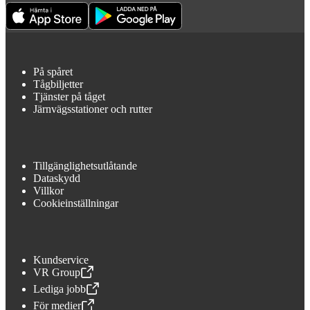
På spåret
Tågbiljetter
Tjänster på tåget
Järnvägsstationer och rutter
Tillgänglighetsutlåtande
Dataskydd
Villkor
Cookieinställningar
Kundservice
VR Group
,
Öppnas i en ny flik
Lediga jobb
,
Öppnas i en ny flik
För medier
,
Öppnas i en ny flik