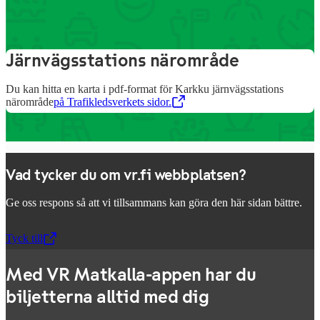
tjänster
Järnvägsstations närområde
Du kan hitta en karta i pdf-format för Karkku järnvägsstations
närområde
på Trafikledsverkets sidor.
,
Öppnas i en ny flik
Vad tycker du om vr.fi webbplatsen?
Ge oss respons så att vi tillsammans kan göra den här sidan bättre.
Tyck till
,
Öppnas i en ny flik
Med VR Matkalla-appen har du
biljetterna alltid med dig