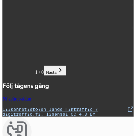
1
/
0
Nästa
Följ tågens gång
På spåret-sidan
Liikennetietojen lähde Fintraffic /
,
Öppnas i en ny flik
digitraffic.fi, lisenssi CC 4.0 BY