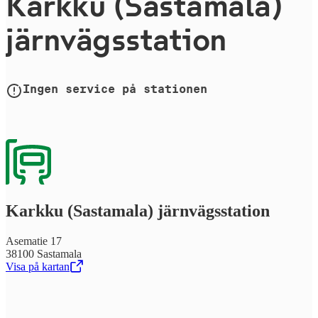
Karkku (Sastamala)
järn­vägs­sta­tion
Ingen service på stationen
Karkku (Sastamala) järn­vägs­sta­tion
Asematie 17
38100 Sastamala
Visa på kartan
,
Öppnas i en ny flik