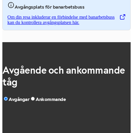
Avgångsplats för banarbetsbuss
Om din resa inkluderar en förbindelse med banarbetsbuss
,
Öppnas i en ny flik
kan du kontrollera avgångsplatsen här.
Avgående och ankommande
tåg
Avgångar
Ankommande