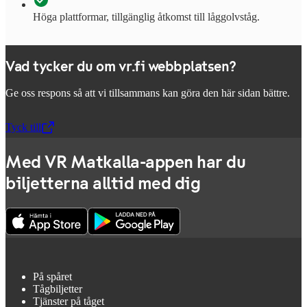
Höga plattformar, tillgänglig åtkomst till låggolvståg.
Vad tycker du om vr.fi webbplatsen?
Ge oss respons så att vi tillsammans kan göra den här sidan bättre.
Tyck till
,
Öppnas i en ny flik
Med VR Matkalla-appen har du
biljetterna alltid med dig
På spåret
Tågbiljetter
Tjänster på tåget