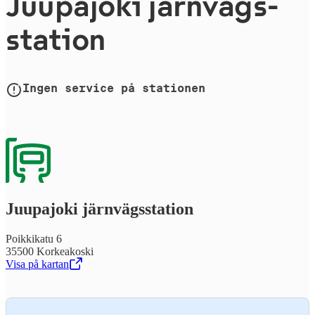
Juupajoki järn­vägs­
sta­tion
Ingen service på stationen
Juupajoki järn­vägs­sta­tion
Poikkikatu 6
35500 Korkeakoski
Visa på kartan
,
Öppnas i en ny flik