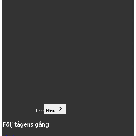
1
/
0
Nästa
Följ tågens gång