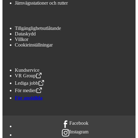
Järnvägsstationer och rutter
Tillgänglighetsutlåtande
Dataskydd
Villkor
Cookieinställningar
Kundservice
VR Group
,
Öppnas i en ny flik
Lediga jobb
,
Öppnas i en ny flik
För medier
,
Öppnas i en ny flik
För anställda
Facebook
Instagram