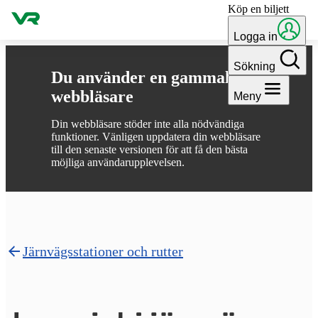
Köp en biljett
Gå till innehållet
Logga in
Sökning
Du använder en gammal
webbläsare
Meny
Din webbläsare stöder inte alla nödvändiga
funktioner. Vänligen uppdatera din webbläsare
till den senaste versionen för att få den bästa
möjliga användarupplevelsen.
Järnvägsstationer och rutter