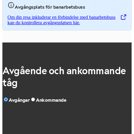
Avgångsplats för banarbetsbuss
Om din resa inkluderar en förbindelse med banarbetsbuss
,
Öppnas i en ny flik
kan du kontrollera avgångsplatsen här.
Avgående och ankommande
tåg
Avgångar
Ankommande