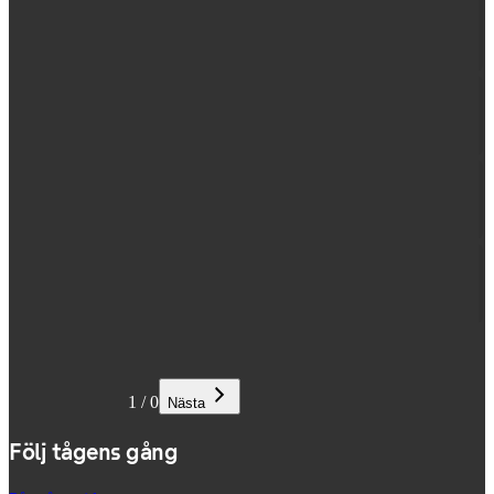
1
/
0
Nästa
Följ tågens gång