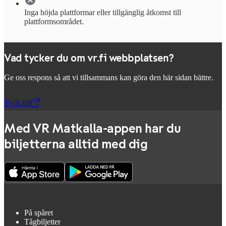
Inga höjda plattformar eller tillgänglig åtkomst till
plattformsområdet.
Vad tycker du om vr.fi webbplatsen?
Ge oss respons så att vi tillsammans kan göra den här sidan bättre.
Tyck till
,
Öppnas i en ny flik
Med VR Matkalla-appen har du
biljetterna alltid med dig
På spåret
Tågbiljetter