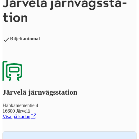
Järvelä järn­vägs­sta­
tion
Biljettautomat
Järvelä järn­vägs­sta­tion
Hähkäniementie 4
16600 Järvelä
Visa på kartan
,
Öppnas i en ny flik