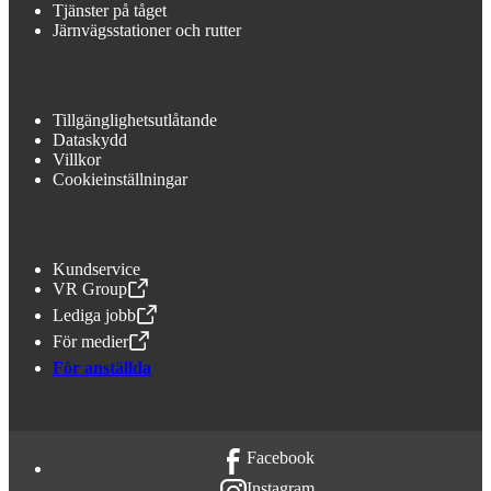
Tjänster på tåget
Järnvägsstationer och rutter
Tillgänglighetsutlåtande
Dataskydd
Villkor
Cookieinställningar
Kundservice
VR Group
,
Öppnas i en ny flik
Lediga jobb
,
Öppnas i en ny flik
För medier
,
Öppnas i en ny flik
För anställda
Facebook
Instagram