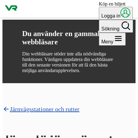
Köp en biljett
Gå till innehållet
Logga in
Sökning
Du använder en gammal
webbläsare
Meny
Din webbläsare stöder inte alla nödvändiga
funktioner. Vänligen uppdatera din webbläsare
till den senaste versionen för att få den bästa
möjliga användarupplevelsen.
Järnvägsstationer och rutter