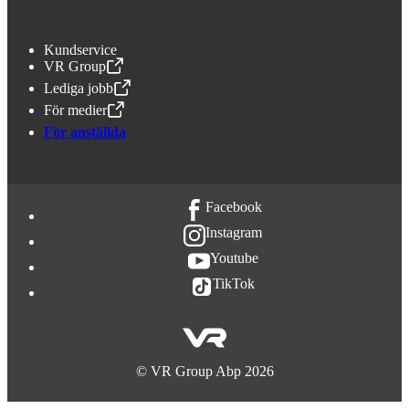
Kundservice
VR Group
,
Öppnas i en ny flik
Lediga jobb
,
Öppnas i en ny flik
För medier
,
Öppnas i en ny flik
För anställda
Facebook
Instagram
Youtube
TikTok
©
VR Group Abp
2026