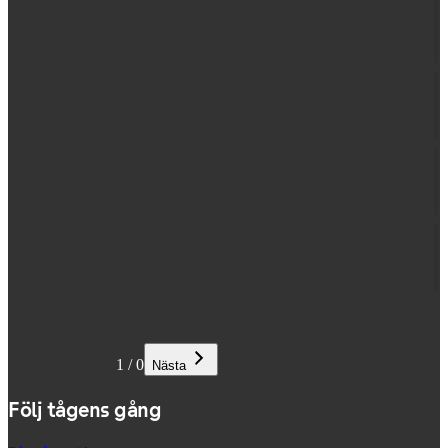
1
/
0
Nästa
Följ tågens gång