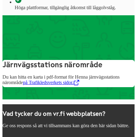
Höga plattformar, tillgänglig åtkomst till låggolvståg.
Information om stationens
tjänster
Järnvägsstations närområde
Du kan hitta en karta i pdf-format för Henna järnvägsstations
närområde
på Trafikledsverkets sidor.
,
Öppnas i en ny flik
Vad tycker du om vr.fi webbplatsen?
Ge oss respons så att vi tillsammans kan göra den här sidan bättre.