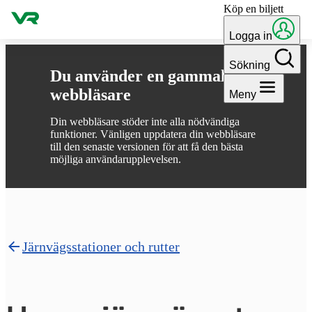
Köp en biljett
Gå till innehållet
Logga in
Sökning
Du använder en gammal
webbläsare
Meny
Din webbläsare stöder inte alla nödvändiga
funktioner. Vänligen uppdatera din webbläsare
till den senaste versionen för att få den bästa
möjliga användarupplevelsen.
Järnvägsstationer och rutter