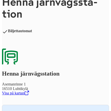
Henna järn­vägs­sta­
tion
Biljettautomat
Henna järn­vägs­sta­tion
Asemanrinne 1
16510 Luhtikylä
Visa på kartan
,
Öppnas i en ny flik