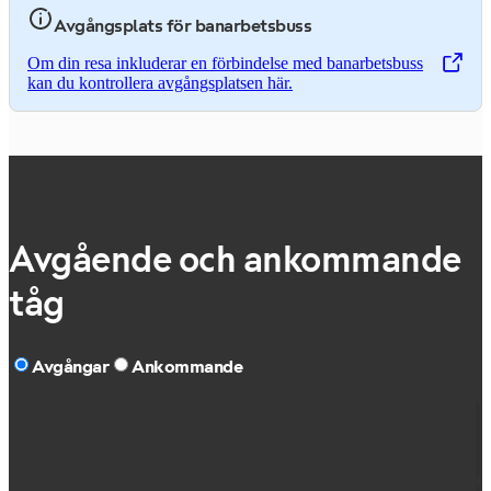
Avgångsplats för banarbetsbuss
Om din resa inkluderar en förbindelse med banarbetsbuss
,
Öppnas i en ny flik
kan du kontrollera avgångsplatsen här.
Avgående och ankommande
tåg
Avgångar
Ankommande