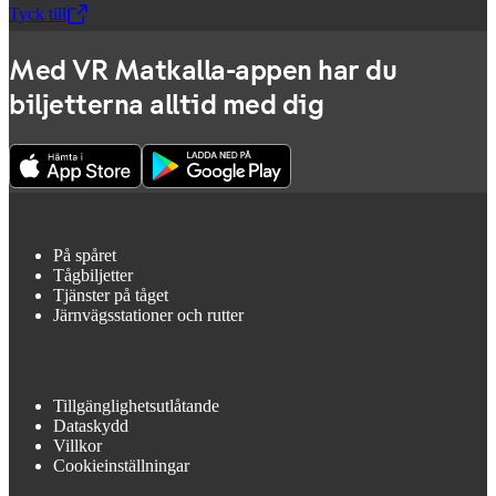
Tyck till
,
Öppnas i en ny flik
Med VR Matkalla-appen har du
biljetterna alltid med dig
På spåret
Tågbiljetter
Tjänster på tåget
Järnvägsstationer och rutter
Tillgänglighetsutlåtande
Dataskydd
Villkor
Cookieinställningar