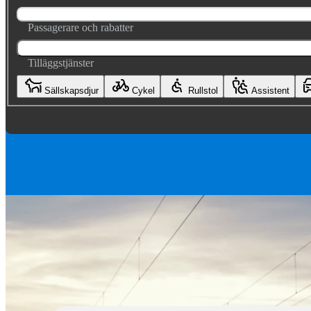
Passagerare och rabatter
Tilläggstjänster
Sällskapsdjur
Cykel
Rullstol
Assistent