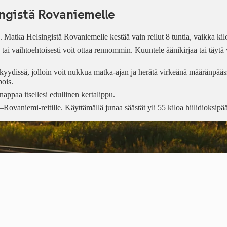
ingistä Rovaniemelle
 Matka Helsingistä Rovaniemelle kestää vain reilut 8 tuntia, vaikka kilo
ai vaihtoehtoisesti voit ottaa rennommin. Kuuntele äänikirjaa tai täytä
ydissä, jolloin voit nukkua matka-ajan ja herätä virkeänä määränpääss
pois.
nappaa itsellesi edullinen kertalippu.
Rovaniemi-reitille. Käyttämällä junaa säästät yli 55 kiloa hiilidioksipä