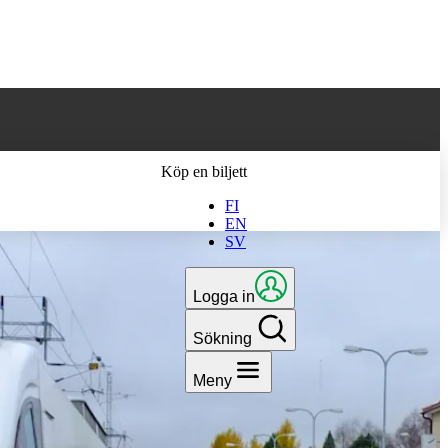
 till den senaste
Köp en biljett
FI
EN
SV
Logga in
Sökning
Meny