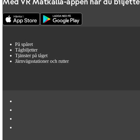
Med VR Matkalla-appen har du biljette
På spåret
Tågbiljetter
Tjänster på tåget
Järnvägsstationer och rutter