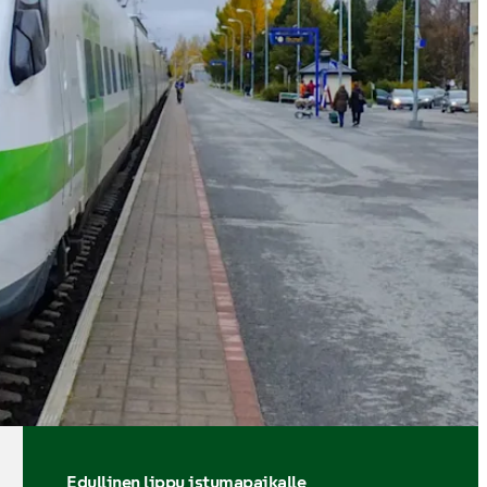
Edullinen lippu istumapaikalle