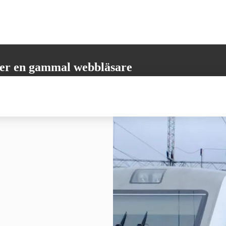
er en gammal webbläsare
öder inte alla nödvändiga funktioner. Vänligen uppdatera din webbläsare
 få den bästa möjliga användarupplevelsen.