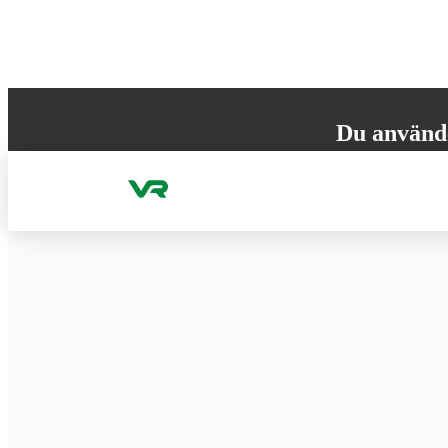
Gå till innehållet
Du använd
Din webbläsare st
versionen för att