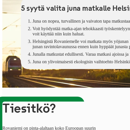
5 syytä valita juna matkalle Hels
Juna on nopea, turvallinen ja vaivaton tapa matkustaa.
Voit hyödyntää matka-ajan tehokkaasti työskentelyyn t
voit käyttää niin kuin haluat.
Helsingistä Rovaniemelle voi matkata myös yöjunan ky
junan ravintolavaunussa ennen kuin hyppäät junasta 
Junalla matkustat edullisesti. Varaa matkasi ajoissa ja 
Juna on ylivoimaisesti ekologisin vaihtoehto Helsinki–
Tiesitkö?
Rovaniemi on pinta-alaltaan koko Euroopan suurin