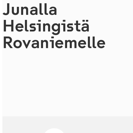
Junalla
Helsingistä
Ro­vani­e­mel­le