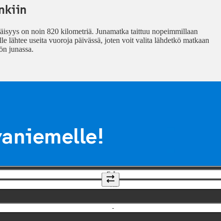
nkiin
äisyys on noin 820 kilometriä. Junamatka taittuu nopeimmillaan
e lähtee useita vuoroja päivässä, joten voit valita lähdetkö matkaan
ön junassa.
vaniemelle!
Från
Till
-