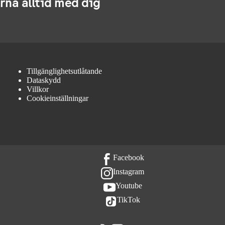
rna alltid med dig
Tillgänglighetsutlåtande
Dataskydd
Villkor
Cookieinställningar
Facebook
Instagram
Youtube
TikTok