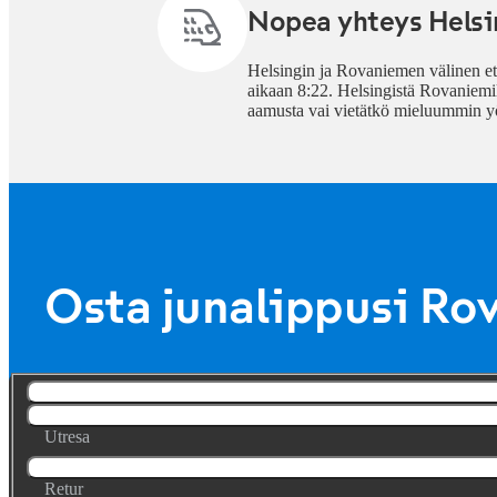
Nopea yhteys Helsi
Helsingin ja Rovaniemen välinen et
aikaan 8:22. Helsingistä Rovaniemill
aamusta vai vietätkö mieluummin y
Osta junalippusi Ro
Utresa
Retur