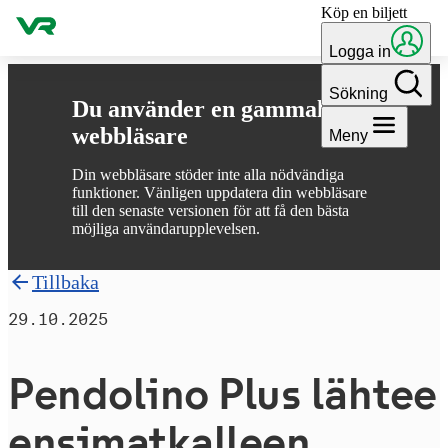
Köp en biljett
Gå till innehållet
Logga in
Sökning
Du använder en gammal
webbläsare
Meny
Din webbläsare stöder inte alla nödvändiga
funktioner. Vänligen uppdatera din webbläsare
till den senaste versionen för att få den bästa
möjliga användarupplevelsen.
Tillbaka
29.10.2025
Pendolino Plus lähtee
en­si­mat­kal­leen