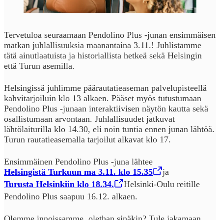
Tervetuloa seuraamaan Pendolino Plus -junan ensimmäisen
matkan juhlallisuuksia maanantaina 3.11.! Juhlistamme
tätä ainutlaatuista ja historiallista hetkeä sekä Helsingin
että Turun asemilla.
Helsingissä juhlimme päärautatieaseman palvelupisteellä
kahvitarjoiluin klo 13 alkaen. Pääset myös tutustumaan
Pendolino Plus -junaan interaktiivisen näytön kautta sekä
osallistumaan arvontaan. Juhlallisuudet jatkuvat
lähtölaiturilla klo 14.30, eli noin tuntia ennen junan lähtöä.
Turun rautatieasemalla tarjoilut alkavat klo 17.
Ensimmäinen Pendolino Plus -juna lähtee
Helsingistä Turkuun ma 3.11. klo 15.35
,
Öppnas i en ny flik
ja
Turusta Helsinkiin klo 18.34.
,
Öppnas i en ny flik
Helsinki-Oulu reitille
Pendolino Plus saapuu 16.12. alkaen.
Olemme innoissamme, olethan sinäkin? Tule jakamaan