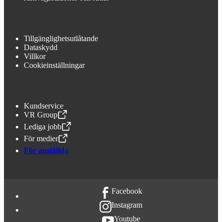
Tillgänglighetsutlåtande
Dataskydd
Villkor
Cookieinställningar
Kundservice
VR Group
,
Öppnas i en ny flik
Lediga jobb
,
Öppnas i en ny flik
För medier
,
Öppnas i en ny flik
För anställda
Facebook
Instagram
Youtube