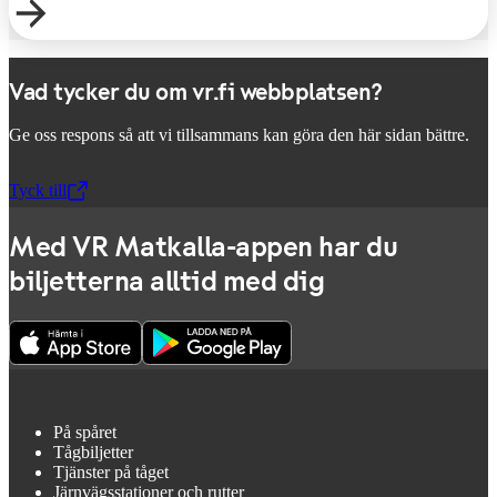
Vad tycker du om vr.fi webbplatsen?
Ge oss respons så att vi tillsammans kan göra den här sidan bättre.
Tyck till
,
Öppnas i en ny flik
Med VR Matkalla-appen har du
biljetterna alltid med dig
På spåret
Tågbiljetter
Tjänster på tåget
Järnvägsstationer och rutter