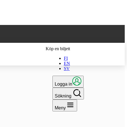
 till den senaste
Köp en biljett
FI
EN
SV
Logga in
Sökning
Meny