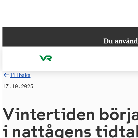
Gå till innehållet
Du använd
Din webbläsare st
versionen för att
Tillbaka
17.10.2025
Vintertiden börjar
i nattågens tidta