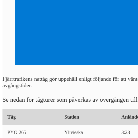
Fjärrtrafikens nattåg gör uppehåll enligt följande för att vä
avgångstider.
Se nedan för tågturer som påverkas av övergången till 
Tåg
Station
Anlände
PYO 265
Ylivieska
3:23