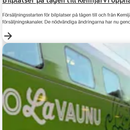
Bilplatser på tågen till Kemijärvi öppn
Försäljningsstarten för bilplatser på tågen till och från Ke
försäljningskanaler. De nödvändiga ändringarna har nu geno