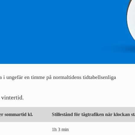
nta i ungefär en timme på normaltidens tidtabellsenliga
vintertid.
r sommartid kl.
Stillestånd för tågtrafiken när klockan stä
1h 3 min