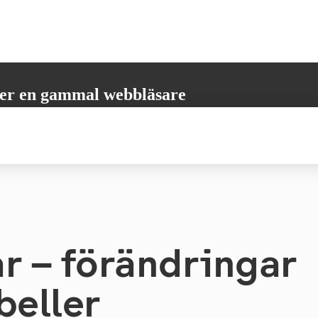
er en gammal webbläsare
öder inte alla nödvändiga funktioner. Vänligen uppdatera din webbläsare
 få den bästa möjliga användarupplevelsen.
 – för­änd­ring­ar
beller