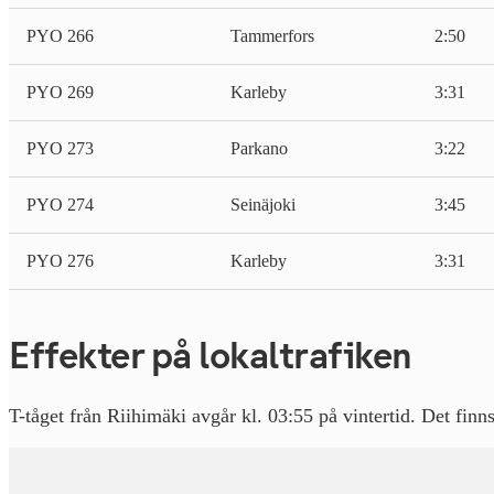
PYO 266
Tammerfors
2:50
PYO 269
Karleby
3:31
PYO 273
Parkano
3:22
PYO 274
Seinäjoki
3:45
PYO 276
Karleby
3:31
E
ffekter på lokaltrafiken
T-tåget från Riihimäki avgår kl. 03:55 på vintertid. Det fin