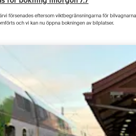
as för bokning imorgon 7.7
mijärvi försenades eftersom viktbegränsningarna för bilvagnarn
mförts och vi kan nu öppna bokningen av bilplatser.